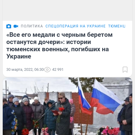
ПОЛИТИКА
СПЕЦОПЕРАЦИЯ НА УКРАИНЕ
ТЮМЕНЦЫ, П
«Все его медали с черным беретом
останутся дочери»: истории
тюменских военных, погибших на
Украине
30 марта, 2022, 06:30
42 991