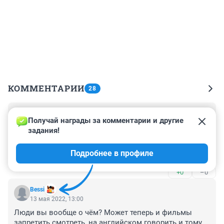
КОММЕНТАРИИ
28
Гость
17 мая 2022, 02:04
Получай награды за комментарии и другие 
задания!
Творец вообще представлений не имеет о военных 
одеждах россиян? И сюжет крутой, убегает от места 
Подробнее в профиле
где накосячил.
+0
–0
Bessi
13 мая 2022, 13:00
Люди вы вообще о чём? Может теперь и фильмы 
запретить смотреть, на английском говорить и тому 