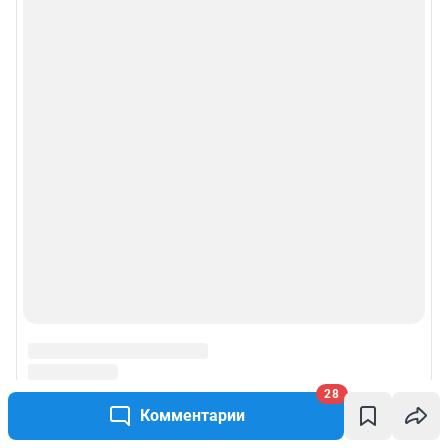
Рекомендательные системы
Пользовательское соглашение сервиса «Подписка без баннерной
рекламы»
© ООО «Интернет Технологии»
28
Комментарии