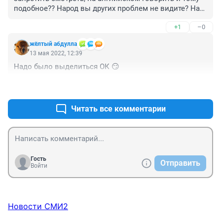
подобное?? Народ вы других проблем не видите? Нас 
имеют как могут, а они нашли проблему🤦‍♀️Пипец
+1
–0
жёлтый абдулла
13 мая 2022, 12:39
Надо было выделиться ОК 😏
+0
–1
Читать все комментарии
Гость
Отправить
Войти
Новости СМИ2