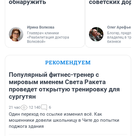
обнаружить
советских доро
Ирина Волкова
Олег Арефьев
Главврач клиники
Блогер, предпри
«Реабилитация доктора
владелец в тра
Волковой»
бизнесе
РЕКОМЕНДУЕМ
Популярный фитнес-тренер с
мировым именем Света Ракета
проведет открытую тренировку для
сургутян
21 час
12 140
6
Один переход по ссылке изменил всё. Как
мошенники довели школьницу в Чите до попытки
поджога здания