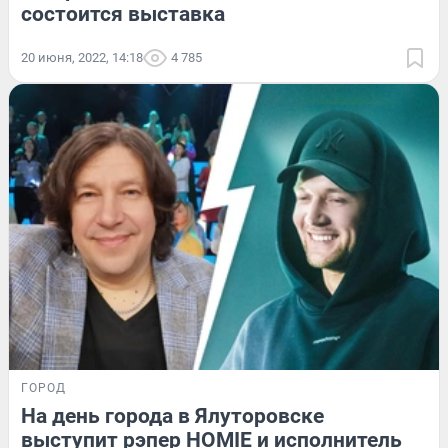
состоится выставка
20 июня, 2022, 14:18
4 785
ГОРОД
На день города в Ялуторовске
выступит рэпер HOMIE и исполнитель