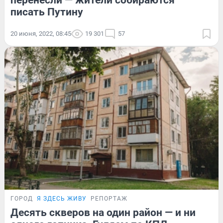
перенесли — жители собираются
писать Путину
20 июня, 2022, 08:45
19 301
57
ГОРОД
Я ЗДЕСЬ ЖИВУ
РЕПОРТАЖ
Десять скверов на один район — и ни