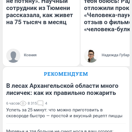
не потяну». Научный
тебя боюсь! Рад
сотрудник из Тюмени
отложили прок
рассказала, как живет
«Человека-паук
на 75 тысяч в месяц
отзыв о фильме
«человека-булк
Ксения
Надежда Губарь
РЕКОМЕНДУЕМ
В лесах Архангельской области много
лисичек: как их правильно пожарить
6 часов
8 315
4
Успеть за 25 минут: что можно приготовить в
сковороде быстро — простой и вкусный рецепт пиццы
Муравьи и тля больше не сунут носа в ваш огород: