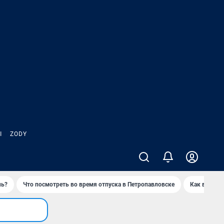
Ы
ZODY
нь?
Что посмотреть во время отпуска в Петропавловске
Как выжива