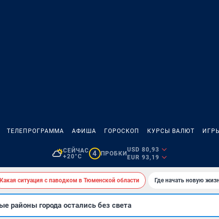
ТЕЛЕПРОГРАММА
АФИША
ГОРОСКОП
КУРСЫ ВАЛЮТ
ИГР
USD 80,93
СЕЙЧАС
4
ПРОБКИ
+20°C
EUR 93,19
Какая ситуация с паводком в Тюменской области
Где начать новую жиз
е районы города остались без света