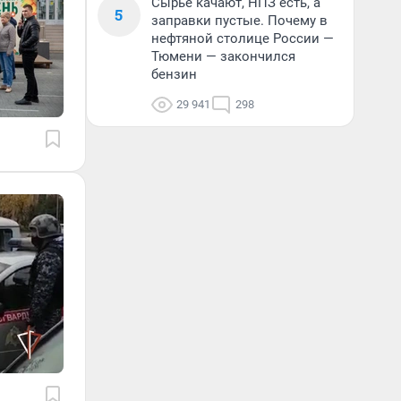
Сырье качают, НПЗ есть, а
5
заправки пустые. Почему в
нефтяной столице России —
Тюмени — закончился
бензин
29 941
298