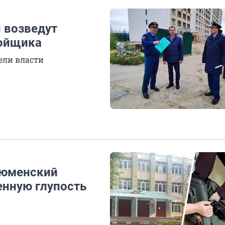
и возведут
ройщика
ели власти
тюменский
енную глупость