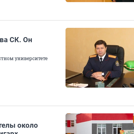
ва СК. Он
стном университете
телы около
игарх