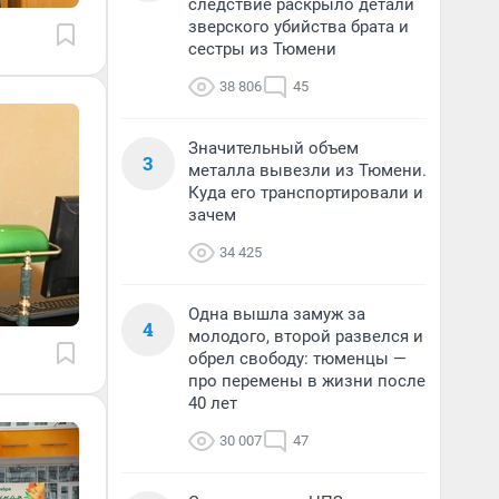
следствие раскрыло детали
зверского убийства брата и
сестры из Тюмени
38 806
45
Значительный объем
3
металла вывезли из Тюмени.
Куда его транспортировали и
зачем
34 425
Одна вышла замуж за
4
молодого, второй развелся и
обрел свободу: тюменцы —
про перемены в жизни после
40 лет
30 007
47