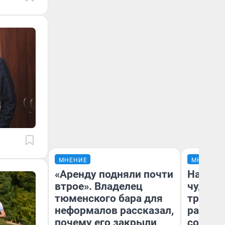
МНЕНИЕ
МНЕНИЕ
«Аренду подняли почти
Наслед
втрое». Владелец
чудом 
тюменского бара для
трансп
неформалов рассказал,
разнес
почему его закрыли
советс