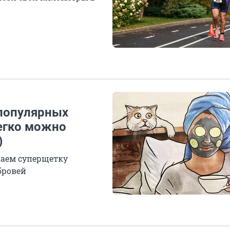
 популярных
егко можно
)
аем суперщетку
бровей