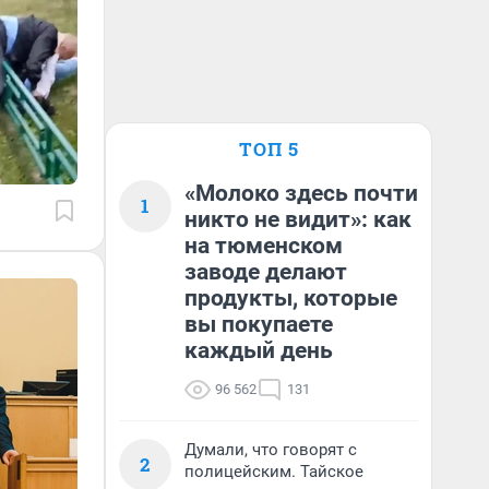
ТОП 5
«Молоко здесь почти
1
никто не видит»: как
на тюменском
заводе делают
продукты, которые
вы покупаете
каждый день
96 562
131
Думали, что говорят с
2
полицейским. Тайское