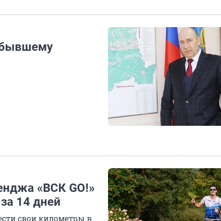
 бывшему
ленджа «ВСК GO!»
за 14 дней
нести свои километры в