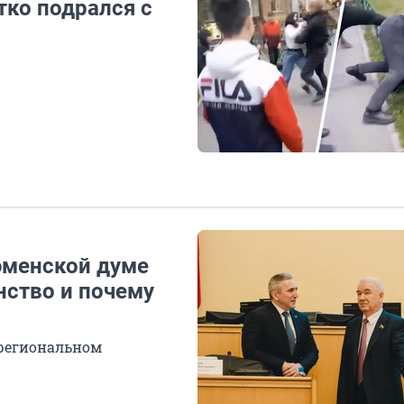
ко подрался с
юменской думе
нство и почему
 региональном