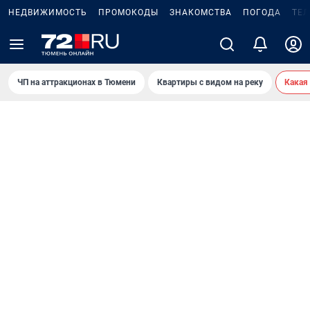
НЕДВИЖИМОСТЬ
ПРОМОКОДЫ
ЗНАКОМСТВА
ПОГОДА
ТЕ
ЧП на аттракционах в Тюмени
Квартиры с видом на реку
Какая