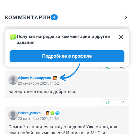
КОММЕНТАРИИ
4
Гость
23 сентября 2021, 13:35
Получай награды за комментарии и другие 
задания!
Все эти падения и крушения - показатель 
современного уровня подготовки экипажей и 
Подробнее в профиле
состояния парка авиа техники. 😢
+2
–0
Афоня Криворуков
23 сентября 2021, 11:52
на вертолёте нельзя добраться.
+2
–0
Palevo_palevo....
23 сентября 2021, 11:34
Самолёты валятся каждую неделю! Уже стало, как 
само собой разумеющеся! И вояки , и МЧС, и 