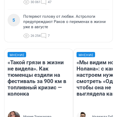
30 061
47
Потеряют голову от любви. Астрологи
5
предупреждают Раков о переменах в жизни
уже в августе
26 254
7
МНЕНИЕ
МНЕНИЕ
«Такой грязи в жизни
«Мы видим нов
не видела». Как
Нолана»: с как
тюменцы ездили на
настроем нужн
фестиваль за 900 км в
смотреть «Оди
топливный кризис —
чтобы она не
колонка
выглядела как
Мария Токмакова
Надежда Губар