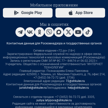
Мобильное приложение
Google Play
App Store
Мы в соцсетях
Контактные данные для Роскомнадзора и государственных органов
Сетевое издание «72.ру» (18+)
Зарегистрировано Федеральной службой по надзору в сфере связи,
информационных технологий и массовых коммуникаций (Роскомнадзор)
Запись о регистрации СМИ ЭЛ № ФС 77– 84674 от 06.02.2023 г.
Учредитель: Общество с ограниченной ответственностью "ИНТЕРНЕТ
ТЕХНОЛОГИИ"
Главный редактор: Познахарева Елена Павловна
Адрес редакции: 625000, г. Тюмень, ул. Максима Горького, д. 76, офис 214,
+7 (3452) 56-72-72 (доб. 3736)
Электронный адрес редакции:
72@shkulev.ru
Контактные данные для Роскомнадзора и государственных органов:
juristchel@shkulev.ru
Техподдержка:
help@shkulev.ru
Связаться с отделом продаж: +7 (3452) 56-72-72 доб. 3335,
yuliya.latypova@shkulev.ru
Редакция сайта не несет ответственности за достоверность
информации, содержащейся в рекламных объявлениях.