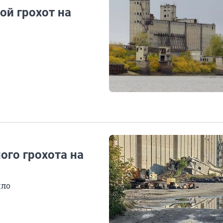
ой грохот на
ого грохота на
шло