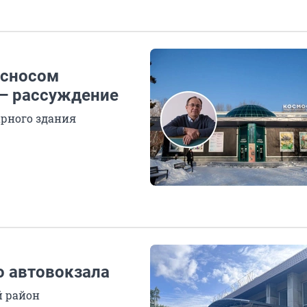
 сносом
 — рассуждение
арного здания
о автовокзала
й район