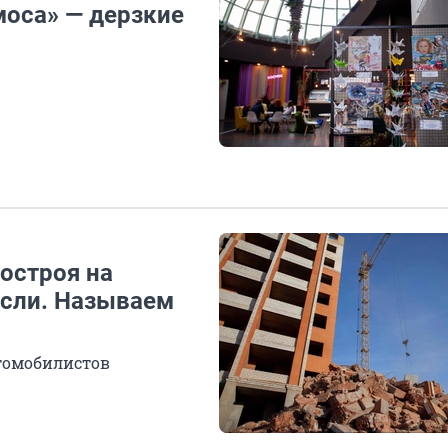
оса» — дерзкие
остроя на
если. Называем
втомобилистов