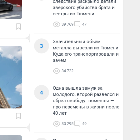
следствие раскрыло детали
зверского убийства брата и
сестры из Тюмени
39 769
47
Значительный объем
3
металла вывезли из Тюмени.
Куда его транспортировали и
зачем
34 722
Одна вышла замуж за
4
молодого, второй развелся и
обрел свободу: тюменцы —
про перемены в жизни после
40 лет
30 295
49