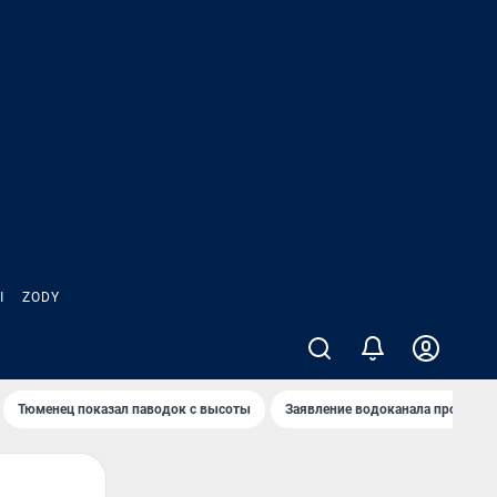
Ы
ZODY
Тюменец показал паводок с высоты
Заявление водоканала про запа