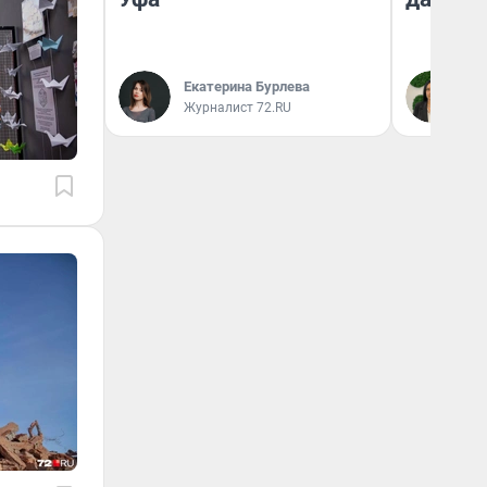
Екатерина Бурлева
Ан
Журналист 72.RU