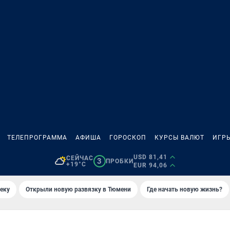
ТЕЛЕПРОГРАММА
АФИША
ГОРОСКОП
КУРСЫ ВАЛЮТ
ИГР
USD 81,41
СЕЙЧАС
3
ПРОБКИ
+19°C
EUR 94,06
еку
Открыли новую развязку в Тюмени
Где начать новую жизнь?