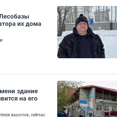
 Лесобазы
атора их дома
ки
мени здание
вится на его
тени высоток, сейчас