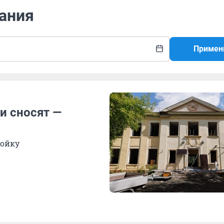
дания
Примен
и сносят —
ройку