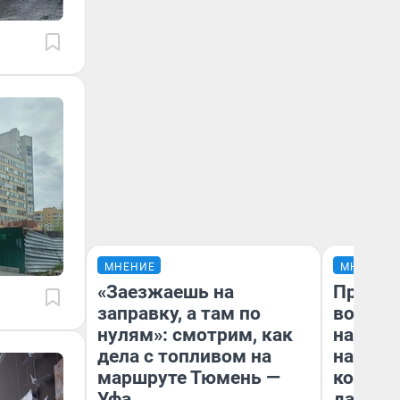
МНЕНИЕ
МНЕНИЕ
«Заезжаешь на
Продаш
заправку, а там по
возьмут
нулям»: смотрим, как
нам го
дела с топливом на
налого
маршруте Тюмень —
коснет
Уфа
даже р