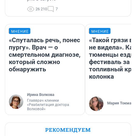
26 210
7
МНЕНИЕ
МНЕНИЕ
«Спуталась речь, понес
«Такой грязи в
пургу». Врач — о
не видела». Ка
смертельном диагнозе,
тюменцы ездил
который сложно
фестиваль за 9
обнаружить
топливный кри
колонка
Ирина Волкова
Главврач клиники
Мария Токмако
«Реабилитация доктора
Волковой»
РЕКОМЕНДУЕМ