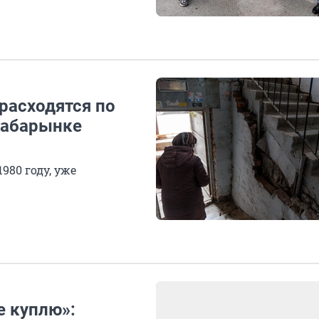
 расходятся по
Бабарынке
80 году, уже
е куплю»: