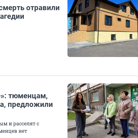
смерть отравили
рагедии
е»: тюменцам,
а, предложили
ым и расселят с
менцев нет