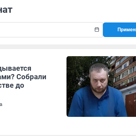
нат
Примен
вдывается
ами? Собрали
стве до
а