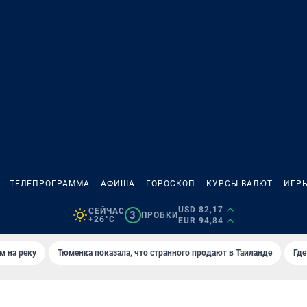
ТЕЛЕПРОГРАММА
АФИША
ГОРОСКОП
КУРСЫ ВАЛЮТ
ИГР
USD 82,17
СЕЙЧАС
3
ПРОБКИ
+26°C
EUR 94,84
м на реку
Тюменка показала, что странного продают в Таиланде
Где