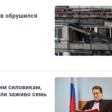
ов обрушился
им силовикам,
ели заживо семь