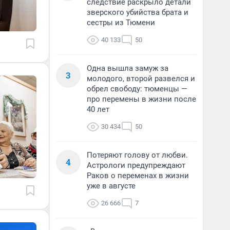
следствие раскрыло детали
зверского убийства брата и
сестры из Тюмени
40 133
50
Одна вышла замуж за
3
молодого, второй развелся и
обрел свободу: тюменцы —
про перемены в жизни после
40 лет
30 434
50
Потеряют голову от любви.
4
Астрологи предупреждают
Раков о переменах в жизни
уже в августе
26 666
7