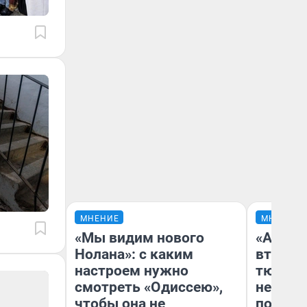
МНЕНИЕ
МНЕНИЕ
«Мы видим нового
«Аренд
Нолана»: с каким
втрое»
настроем нужно
тюменс
смотреть «Одиссею»,
неформ
чтобы она не
почему