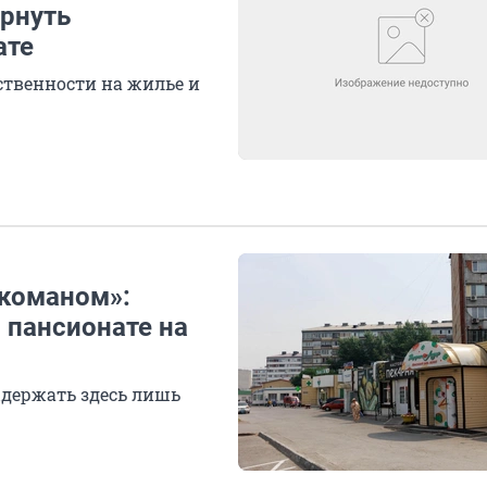
рнуть
ате
ственности на жилье и
ркоманом»:
 пансионате на
ыдержать здесь лишь