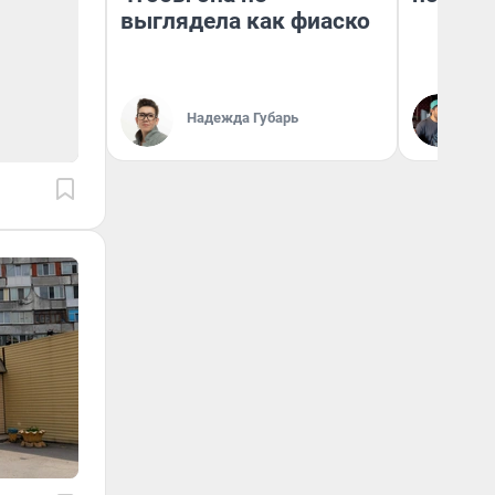
выглядела как фиаско
Надежда Губарь
Ев