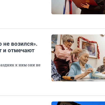
 не возился».
т и отмечают
раздник к ним они не