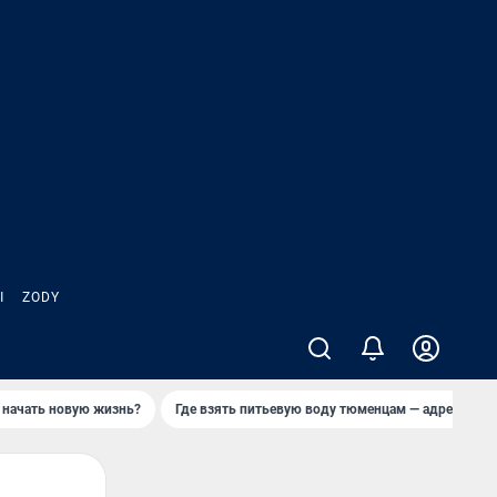
Ы
ZODY
 начать новую жизнь?
Где взять питьевую воду тюменцам — адреса