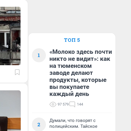
ТОП 5
«Молоко здесь почти
1
никто не видит»: как
на тюменском
заводе делают
продукты, которые
вы покупаете
каждый день
97 579
144
Думали, что говорят с
2
полицейским. Тайское