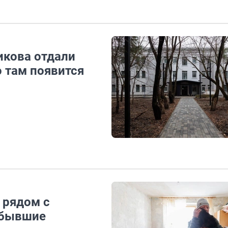
икова отдали
 там появится
 рядом с
 бывшие