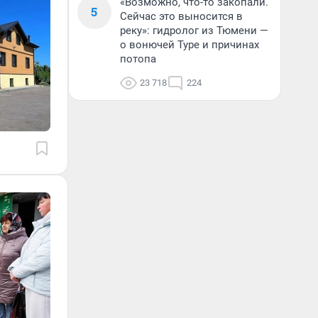
«Возможно, что-то закопали.
5
Сейчас это выносится в
реку»: гидролог из Тюмени —
о вонючей Туре и причинах
потопа
23 718
224