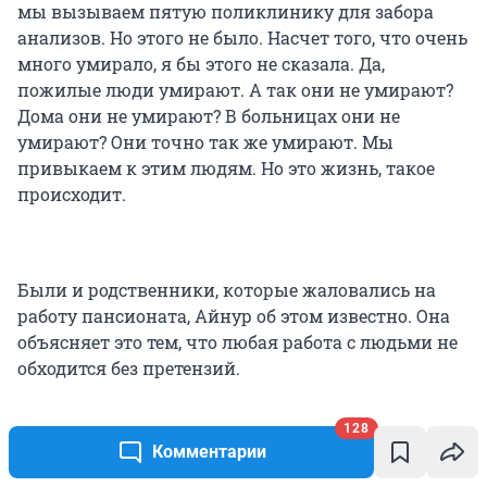
мы вызываем пятую поликлинику для забора
анализов. Но этого не было. Насчет того, что очень
много умирало, я бы этого не сказала. Да,
пожилые люди умирают. А так они не умирают?
Дома они не умирают? В больницах они не
умирают? Они точно так же умирают. Мы
привыкаем к этим людям. Но это жизнь, такое
происходит.
Были и родственники, которые жаловались на
работу пансионата, Айнур об этом известно. Она
объясняет это тем, что любая работа с людьми не
обходится без претензий.
— Да, были проблемы с родственниками. Были
128
Комментарии
такие люди, которым что-то не понравилось,
которые решили родственников забрать из нашей