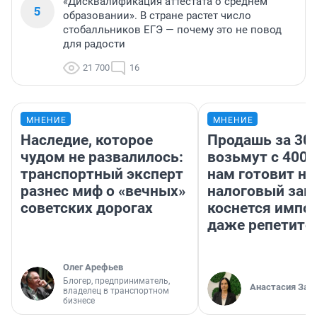
«Дисквалификация аттестата о среднем
5
образовании». В стране растет число
стобалльников ЕГЭ — почему это не повод
для радости
21 700
16
МНЕНИЕ
МНЕНИЕ
Наследие, которое
Продашь за 300
чудом не развалилось:
возьмут с 4000
транспортный эксперт
нам готовит н
разнес миф о «вечных»
налоговый зако
советских дорогах
коснется импор
даже репетито
Олег Арефьев
Блогер, предприниматель,
Анастасия Зав
владелец в транспортном
бизнесе