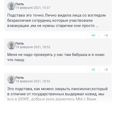
Гость
19 февраля 2021, 15:37
Подстава это точно.Лично видела лица со взглядом 
безразличия сотрудниц которые участвовали 
вэвакуации ,им не нужны старички они просто 
выполняют приказ какой то шишки боящейся за 
+0
–0
свою опу.И лица старичков растеряные ,многие из их 
прожили более года в пансионате для их сотрудники 
Гость
близкие родные.А сотрудницы приэвакуации вместо 
18 февраля 2021, 18:53
чаю попить валерьянку глотали.Уважаемые 
Меня не надо проверять у нас там бабушка и я знаю 
градоначальники опомнитесь, сами неможите помочь 
что пишу.
старшему поколению не стаавьте палки в колеса 
другим.Добрые руки держитесь мы с вами.
+2
–0
Гость
18 февраля 2021, 18:53
Это подстава, как можно закрыть пансионат,который 
в отличие от государственных выдержал ковид, мы 
все в ШОКЕ, добрые руки держитесь МЫ с Вами
+2
–0