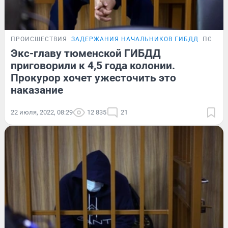
ПРОИСШЕСТВИЯ
ЗАДЕРЖАНИЯ НАЧАЛЬНИКОВ ГИБДД
ПОДРО
Экс-главу тюменской ГИБДД
приговорили к 4,5 года колонии.
Прокурор хочет ужесточить это
наказание
22 июля, 2022, 08:29
12 835
21