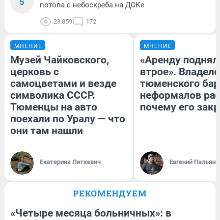
5
потопа с небоскреба на ДОКе
23 859
172
МНЕНИЕ
МНЕНИЕ
Музей Чайковского,
«Аренду поднял
церковь с
втрое». Владел
самоцветами и везде
тюменского бар
символика СССР.
неформалов рас
Тюменцы на авто
почему его зак
поехали по Уралу — что
они там нашли
Екатерина Литкевич
Евгений Пальяно
РЕКОМЕНДУЕМ
«Четыре месяца больничных»: в