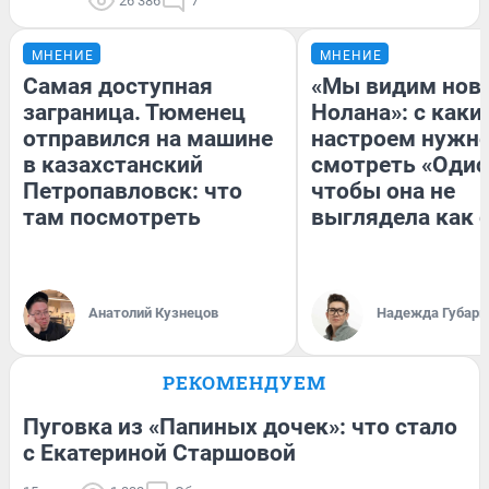
26 386
7
МНЕНИЕ
МНЕНИЕ
Самая доступная
«Мы видим нов
заграница. Тюменец
Нолана»: с каки
отправился на машине
настроем нужн
в казахстанский
смотреть «Одис
Петропавловск: что
чтобы она не
там посмотреть
выглядела как 
Анатолий Кузнецов
Надежда Губарь
РЕКОМЕНДУЕМ
Пуговка из «Папиных дочек»: что стало
с Екатериной Старшовой