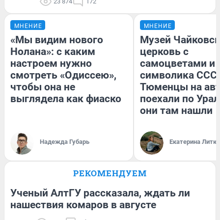
23 874
172
МНЕНИЕ
МНЕНИЕ
«Мы видим нового
Музей Чайковск
Нолана»: с каким
церковь с
настроем нужно
самоцветами и 
смотреть «Одиссею»,
символика СССР
чтобы она не
Тюменцы на ав
выглядела как фиаско
поехали по Урал
они там нашли
Надежда Губарь
Екатерина Литк
РЕКОМЕНДУЕМ
Ученый АлтГУ рассказала, ждать ли
нашествия комаров в августе