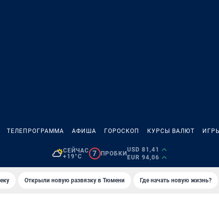
ТЕЛЕПРОГРАММА
АФИША
ГОРОСКОП
КУРСЫ ВАЛЮТ
ИГР
USD 81,41
СЕЙЧАС
7
ПРОБКИ
+19°C
EUR 94,06
еку
Открыли новую развязку в Тюмени
Где начать новую жизнь?