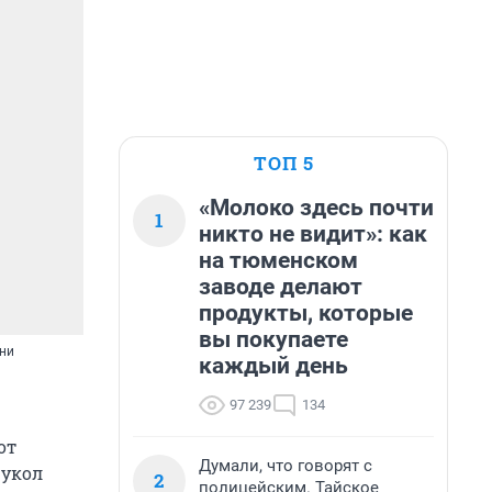
ТОП 5
«Молоко здесь почти
1
никто не видит»: как
на тюменском
заводе делают
продукты, которые
вы покупаете
зни
каждый день
97 239
134
от
Думали, что говорят с
 укол
2
полицейским. Тайское