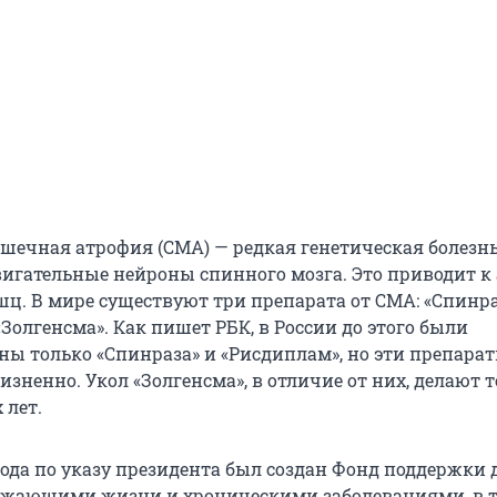
ечная атрофия (СМА) — редкая генетическая болезнь
гательные нейроны спинного мозга. Это приводит к
ц. В мире существуют три препарата от СМА: «Спинра
Золгенсма». Как пишет РБК, в России до этого были
ны только «Спинраза» и «Рисдиплам», но эти препара
ненно. Укол «Золгенсма», в отличие от них, делают т
 лет.
года по указу президента был создан Фонд поддержки д
ожающими жизни и хроническими заболеваниями, в т