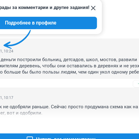
рады за комментарии и другие задания!
Подробнее в профиле
ИИ
30
1, 10:24
 деньги построили больниц, детсадов, школ, мостов, развили 
жителям деревень, чтобы они оставались в деревнях и не уезж
аздо больше бы было пользы людям, чем один укол одному ребен
стно, что он поможет. Вот поэтому в бюджете и не хватает ден
1, 10:17
ак не одобряли раньше. Сейчас просто продумана схема как на 
ег, вот и одобрили.