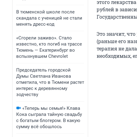
этого лекарств
рублей в зависи
В тюменской школе после
Государственны
скандала с ученицей не стали
менять дресс-код
Это значит, что
«Сгорели заживо». Стало
(раньше его наз
известно, кто погиб на трассе
терапия не дала
Тюмень — Екатеринбург во
необходимых, ег
вспыхнувшем Chevrolet
Председатель городской
Думы Светлана Иванова
отметила, что в Тюмени растет
интерес к деревянному
зодчеству
«Теперь мы семья!» Клава
Кока сыграла тайную свадьбу
с богатым блогером. В какую
сумму всё обошлось