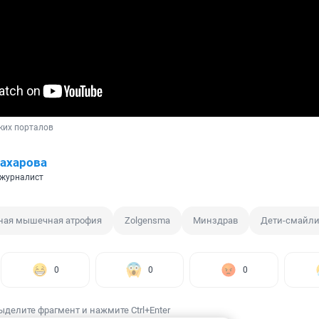
ких порталов
ахарова
 журналист
ная мышечная атрофия
Zolgensma
Минздрав
Дети-смайл
0
0
0
ыделите фрагмент и нажмите Ctrl+Enter