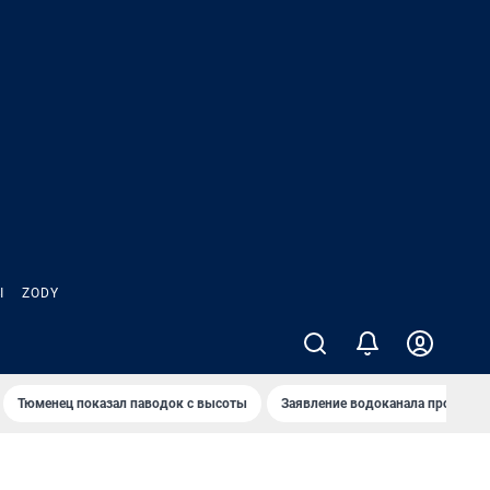
Ы
ZODY
Тюменец показал паводок с высоты
Заявление водоканала про запа