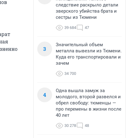
нов
следствие раскрыло детали
зверского убийства брата и
сестры из Тюмени
39 684
47
арат
ная
Значительный объем
3
изненно
металла вывезли из Тюмени.
Куда его транспортировали и
зачем
34 700
Одна вышла замуж за
4
молодого, второй развелся и
обрел свободу: тюменцы —
про перемены в жизни после
40 лет
30 278
48