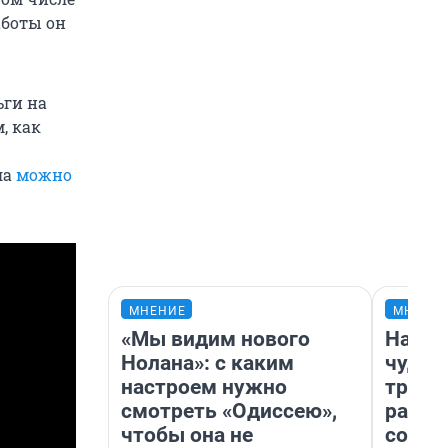
аботы он
ьги на
, как
ла
можно
МНЕНИЕ
МНЕНИ
«Мы видим нового
Насле
Нолана»: с каким
чудом
настроем нужно
транс
смотреть «Одиссею»,
разне
чтобы она не
совет