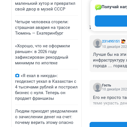
маленький хутор и превратил
Получай наг
свой двор в музей СССР
Четыре человека сгорели:
КОММЕНТАР
страшная авария на трассе
Тюмень — Екатеринбург
231495151
«Хорошо, что не оформили
10 декабря 202
раньше»: в 2026 году
Лучше бы на эти
зафиксирован рекордный
инфраструктуру 
минимум по ипотеке
города .... гор
этом еще неизве
«Я ехал в никуда»:
геодезист уехал в Казахстан с
Гость
4 тысячами рублей и построил
10 декабря 202
бизнес с нуля. Теперь он
Его не просто т
продает франшизы
теме украсть ден
Людям приходят уведомления
о зачислении денег на счет:
почему верить этому опасно