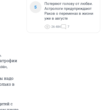
Потеряют голову от любви.
5
Астрологи предупреждают
Раков о переменах в жизни
уже в августе
26 484
7
,
 атрофии
за»,
ты надо
олько в
етей с
ом числе