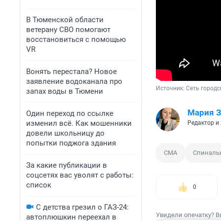
В Тюменской области
ветерану СВО помогают
восстановиться с помощью
VR
Вонять перестала? Новое
заявление водоканала про
Источник: 
Сеть городс
запах воды в Тюмени
Мария З
Один переход по ссылке
изменил всё. Как мошенники
Редактор и
довели школьницу до
попытки поджога здания
СМА
Спиналь
За какие публикации в
соцсетях вас уволят с работы:
список
0
С детства грезил о ГАЗ-24:
Увидели опечатку? В
автоплюшкин переехал в