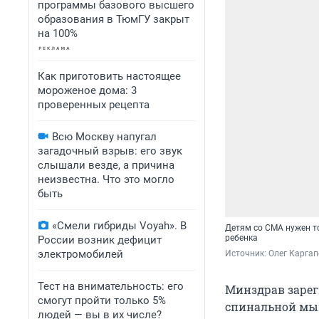
программы базового высшего
образования в ТюмГУ закрыт
на 100%
Как приготовить настоящее
мороженое дома: 3
проверенных рецепта
Всю Москву напугал
загадочный взрыв: его звук
слышали везде, а причина
неизвестна. Что это могло
быть
«Смели гибриды Voyah». В
Детям со СМА нужен то
ребенка
России возник дефицит
электромобилей
Источник: 
Олег Каргап
Тест на внимательность: его
Минздрав зарег
смогут пройти только 5%
спинальной мыш
людей — вы в их числе?