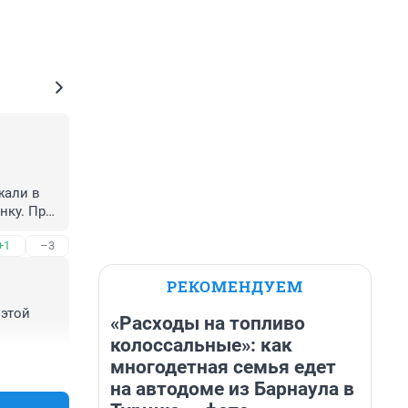
али в 
ку. При 
ег.
+1
–3
РЕКОМЕНДУЕМ
этой 
«Расходы на топливо
колоссальные»: как
многодетная семья едет
+1
–0
на автодоме из Барнаула в