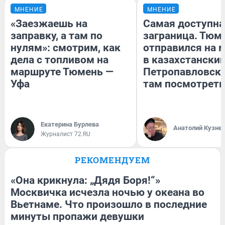
МНЕНИЕ
МНЕНИЕ
«Заезжаешь на
Самая доступна
заправку, а там по
заграница. Тюм
нулям»: смотрим, как
отправился на 
дела с топливом на
в казахстански
маршруте Тюмень —
Петропавловск:
Уфа
там посмотреть
Екатерина Бурлева
Анатолий Кузне
Журналист 72.RU
РЕКОМЕНДУЕМ
«Она крикнула: „Дядя Боря!“»
Москвичка исчезла ночью у океана во
Вьетнаме. Что произошло в последние
минуты пропажи девушки