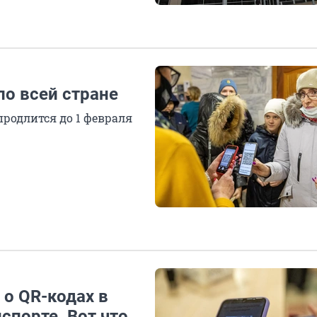
по всей стране
родлится до 1 февраля
 о QR-кодах в
спорте. Вот что