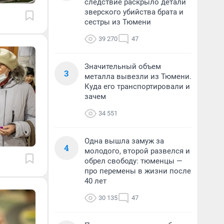
следствие раскрыло детали
зверского убийства брата и
сестры из Тюмени
39 270
47
Значительный объем
3
металла вывезли из Тюмени.
Куда его транспортировали и
зачем
34 551
Одна вышла замуж за
4
молодого, второй развелся и
обрел свободу: тюменцы —
про перемены в жизни после
40 лет
30 135
47