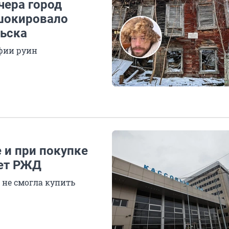
чера город
 шокировало
льска
фии руин
 и при покупке
вет РЖД
 не смогла купить