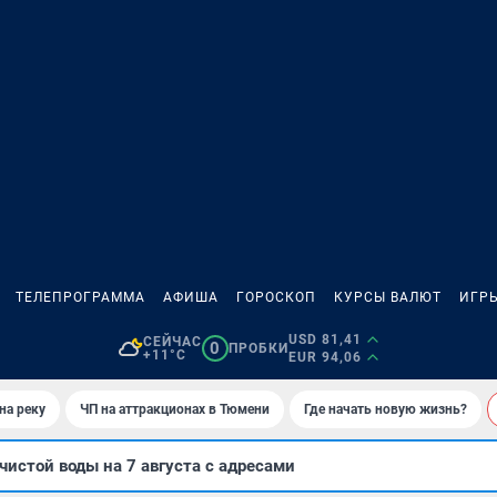
ТЕЛЕПРОГРАММА
АФИША
ГОРОСКОП
КУРСЫ ВАЛЮТ
ИГР
USD 81,41
СЕЙЧАС
0
ПРОБКИ
+11°C
EUR 94,06
на реку
ЧП на аттракционах в Тюмени
Где начать новую жизнь?
чистой воды на 7 августа с адресами