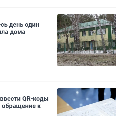
сь день один
пила дома
ввести QR-коды
х обращение к