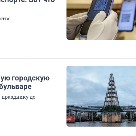
ство
вую городскую
 бульваре
 празднику до