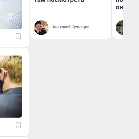
они та
Анатолий Кузнецов
Ек