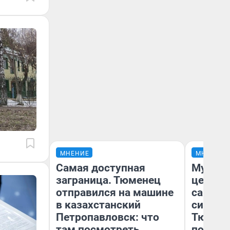
МНЕНИЕ
МНЕНИЕ
Самая доступная
Музей 
заграница. Тюменец
церков
отправился на машине
самоцв
в казахстанский
символ
Петропавловск: что
Тюменц
там посмотреть
поехали