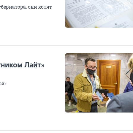
бернатора, они хотят
тником Лайт»
ах»