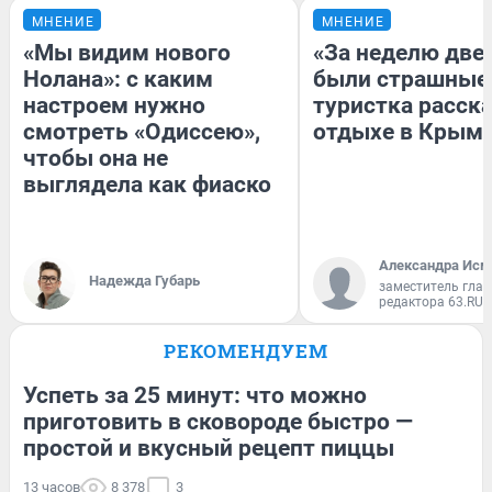
МНЕНИЕ
МНЕНИЕ
«Мы видим нового
«За неделю две
Нолана»: с каким
были страшные
настроем нужно
туристка расска
смотреть «Одиссею»,
отдыхе в Крым
чтобы она не
выглядела как фиаско
Александра Исм
Надежда Губарь
заместитель глав
редактора 63.RU
РЕКОМЕНДУЕМ
Успеть за 25 минут: что можно
приготовить в сковороде быстро —
простой и вкусный рецепт пиццы
13 часов
8 378
3