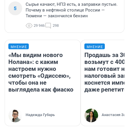
Сырье качают, НПЗ есть, а заправки пустые.
5
Почему в нефтяной столице России —
Тюмени — закончился бензин
29 946
298
МНЕНИЕ
МНЕНИЕ
«Мы видим нового
Продашь за 300
Нолана»: с каким
возьмут с 4000
настроем нужно
нам готовит н
смотреть «Одиссею»,
налоговый зако
чтобы она не
коснется импор
выглядела как фиаско
даже репетито
Надежда Губарь
Анастасия Зав