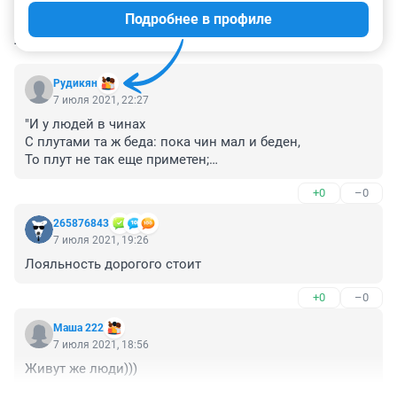
Подробнее в профиле
КОММЕНТАРИИ
45
Рудикян
7 июля 2021, 22:27
"И у людей в чинах

С плутами та ж беда: пока чин мал и беден,

То плут не так еще приметен;

Но важный чин на плуте, как звонок:

+0
–0
Звук от него и громок, и далек."

из басен Крылова И.А.
265876843
7 июля 2021, 19:26
Лояльность дорогого стоит
+0
–0
Маша 222
7 июля 2021, 18:56
Живут же люди)))