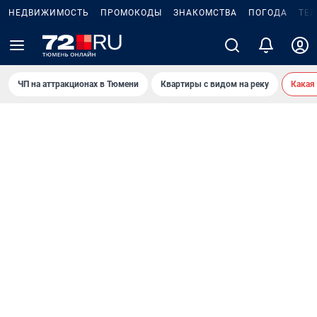
НЕДВИЖИМОСТЬ
ПРОМОКОДЫ
ЗНАКОМСТВА
ПОГОДА
ТЕ
ЧП на аттракционах в Тюмени
Квартиры с видом на реку
Какая