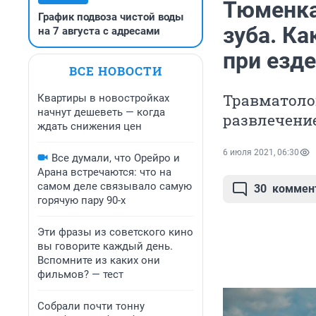
Тюменка
График подвоза чистой воды
зуба. К
на 7 августа с адресами
при езде
ВСЕ НОВОСТИ
Травматолог
Квартиры в новостройках
начнут дешеветь — когда
развлечение
ждать снижения цен
6 июля 2021, 06:30
Все думали, что Орейро и
Арана встречаются: что на
самом деле связывало самую
30
коммен
горячую пару 90-х
Эти фразы из советского кино
вы говорите каждый день.
Вспомните из каких они
фильмов? — тест
Собрали почти тонну