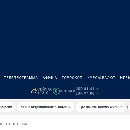
ТЕЛЕПРОГРАММА
АФИША
ГОРОСКОП
КУРСЫ ВАЛЮТ
ИГР
USD 81,41
СЕЙЧАС
0
ПРОБКИ
+12°C
EUR 94,06
на реку
ЧП на аттракционах в Тюмени
Где начать новую жизнь?
ОРТ
ПРОБЛЕМА