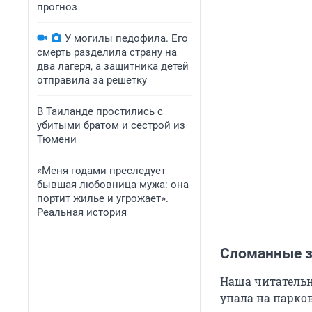
прогноз
У могилы педофила. Его
смерть разделила страну на
два лагеря, а защитника детей
отправила за решетку
В Таиланде простились с
убитыми братом и сестрой из
Тюмени
«Меня годами преследует
бывшая любовница мужа: она
портит жилье и угрожает».
Реальная история
Сломанные з
Наша читательн
упала на парко