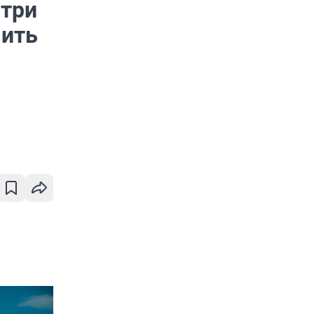
 три
чить