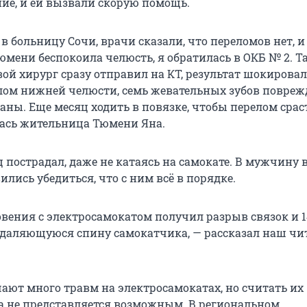
ние, и ей вызвали скорую помощь.
в больницу Сочи, врачи сказали, что переломов нет, 
юмени беспокоила челюсть, я обратилась в ОКБ № 2. Т
ой хирург сразу отправил на КТ, результат шокировал
ом нижней челюсти, семь жевательных зубов повреж
аны. Еще месяц ходить в повязке, чтобы перелом срас
лась жительница Тюмени Яна.
 пострадал, даже не катаясь на самокате. В мужчину 
ились убедиться, что с ним всё в порядке.
овения с электросамокатом получил разрыв связок и 
 удаляющуюся спину самокатчика, — рассказал наш чи
ют много травм на электросамокатах, но считать их
а не представляется возможным. В региональном