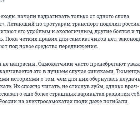
ова
еходы начали вздрагивать только от одного слова
т». Летающий по тротуарам транспорт поделил россия
читают его удобным и экологичным, другие боятся и 
ь. Пока четких правил для самокатчиков нет: законод
ют под новое средство передвижения.
 не напрасны. Самокатчики часто пренебрегают ува
аканчивается это в лучшем случае синяками. Тюменц
ими историями о том, чем для них обернулась неудач
кате. Их сложно читать, не стиснув зубы, однако врач-
ссказал о еще более страшных вариантах развития соб
 России на электросамокатах люди даже погибали.