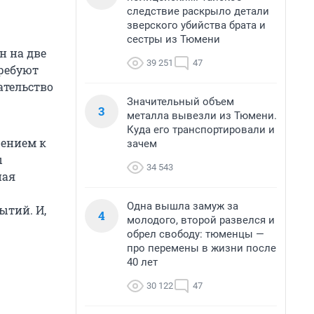
следствие раскрыло детали
зверского убийства брата и
сестры из Тюмени
н на две
39 251
47
требуют
ательство
Значительный объем
3
металла вывезли из Тюмени.
Куда его транспортировали и
жением к
зачем
ы
34 543
ная
Одна вышла замуж за
ытий. И,
4
молодого, второй развелся и
обрел свободу: тюменцы —
про перемены в жизни после
40 лет
30 122
47