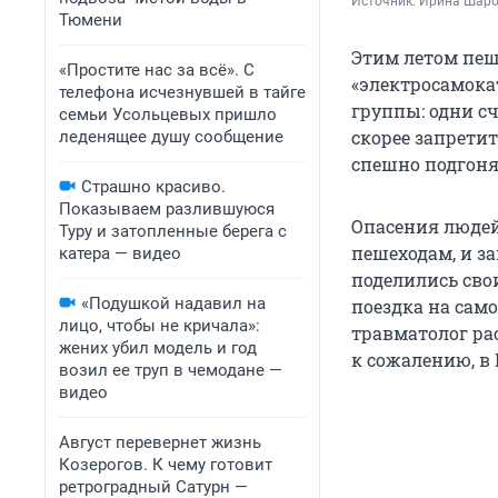
Источник: 
Ирина Шар
Тюмени
Этим летом пеш
«Простите нас за всё». С
«электросамока
телефона исчезнувшей в тайге
группы: одни с
семьи Усольцевых пришло
скорее запретит
леденящее душу сообщение
спешно подгоня
Страшно красиво.
Показываем разлившуюся
Опасения людей
Туру и затопленные берега с
пешеходам, и з
катера — видео
поделились сво
«Подушкой надавил на
поездка на само
лицо, чтобы не кричала»:
травматолог ра
жених убил модель и год
к сожалению, в
возил ее труп в чемодане —
видео
Август перевернет жизнь
Козерогов. К чему готовит
ретроградный Сатурн —