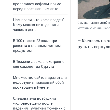
провалился асфальт прямо
перед проезжавшим авто
Нам врали, что кофе вреден?
Самокат менее устойч
Кому можно пить до пяти
Источник: 
Ирина Шар
чашек в день
— Каталась на э
В 100 г всего 23 ккал: три
рецепта с главным летним
руль вывернулс
продуктом
В Тюмени дважды экстренно
сел самолет из Сургута
Множество сайтов враз стали
недоступны: массовый сбой
произошел в Рунете
Следователи возбудили
уголовное дело после
падения 19-летней тюменки с