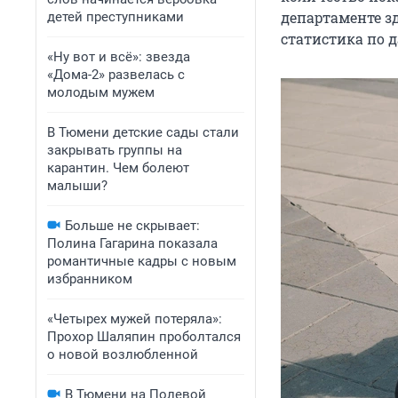
департаменте з
детей преступниками
статистика по д
«Ну вот и всё»: звезда
«Дома-2» развелась с
молодым мужем
В Тюмени детские сады стали
закрывать группы на
карантин. Чем болеют
малыши?
Больше не скрывает:
Полина Гагарина показала
романтичные кадры с новым
избранником
«Четырех мужей потеряла»:
Прохор Шаляпин проболтался
о новой возлюбленной
В Тюмени на Полевой