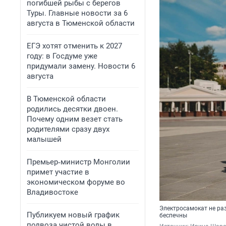
погибшей рыбы с берегов
Туры. Главные новости за 6
августа в Тюменской области
ЕГЭ хотят отменить к 2027
году: в Госдуме уже
придумали замену. Новости 6
августа
В Тюменской области
родились десятки двоен.
Почему одним везет стать
родителями сразу двух
малышей
Премьер‑министр Монголии
примет участие в
экономическом форуме во
Владивостоке
Электросамокат не раз
Публикуем новый график
беспечны
подвоза чистой воды в