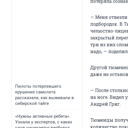
потеряла созна
— Меня отвезли 
подбородок. В Т
челюстно-лицев
закрытый перел
три из них слом
надо, — подели
Другой тюменец
даже не останов
Пилоты потерпевшего
— После столкн
крушение самолета
на ноге. Видел
рассказали, как выживали в
сибирской тайге
Андрей Григ.
«Нужны активные ребята».
Тюменцы получа
Узнали у экспертов, с каких
количество пок
слов начинается вербовка