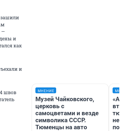
и зашили
ам
 —
дены и
тался как
въехали и
МНЕНИЕ
МНЕНИ
14 швов
Музей Чайковского,
«Арен
татель
церковь с
втрое
самоцветами и везде
тюмен
символика СССР.
нефор
Тюменцы на авто
почем