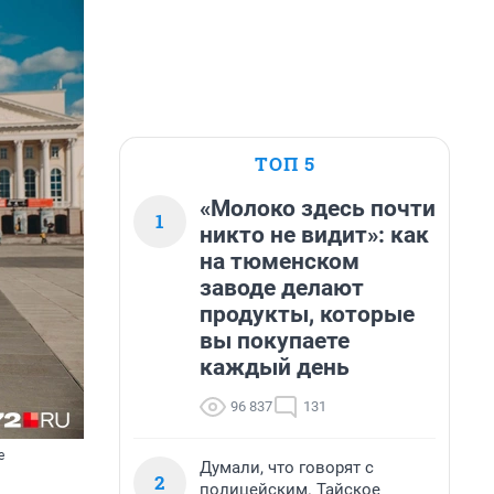
ТОП 5
«Молоко здесь почти
1
никто не видит»: как
на тюменском
заводе делают
продукты, которые
вы покупаете
каждый день
96 837
131
е
Думали, что говорят с
2
полицейским. Тайское