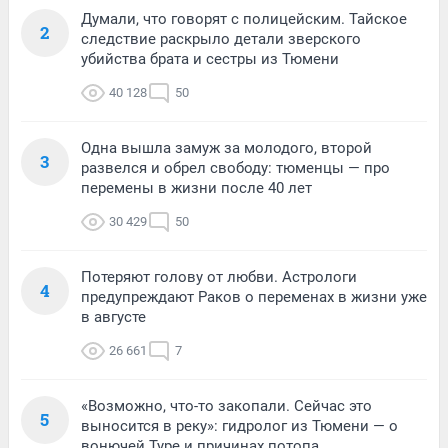
Думали, что говорят с полицейским. Тайское
2
следствие раскрыло детали зверского
убийства брата и сестры из Тюмени
40 128
50
Одна вышла замуж за молодого, второй
3
развелся и обрел свободу: тюменцы — про
перемены в жизни после 40 лет
30 429
50
Потеряют голову от любви. Астрологи
4
предупреждают Раков о переменах в жизни уже
в августе
26 661
7
«Возможно, что-то закопали. Сейчас это
5
выносится в реку»: гидролог из Тюмени — о
вонючей Туре и причинах потопа