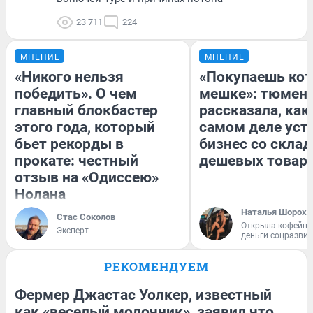
23 711
224
МНЕНИЕ
МНЕНИЕ
«Никого нельзя
«Покупаешь кот
победить». О чем
мешке»: тюмен
главный блокбастер
рассказала, как
этого года, который
самом деле уст
бьет рекорды в
бизнес со скла
прокате: честный
дешевых товар
отзыв на «Одиссею»
Нолана
Наталья Шорохо
Стас Соколов
Открыла кофейну
Эксперт
деньги соцразви
РЕКОМЕНДУЕМ
Фермер Джастас Уолкер, известный
как «веселый молочник», заявил что