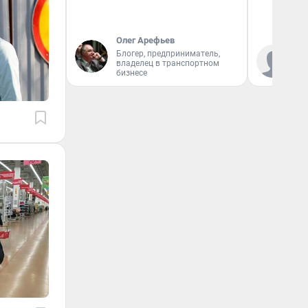
Олег Арефьев
Ал
Блогер, предприниматель,
владелец в транспортном
за
бизнесе
ре