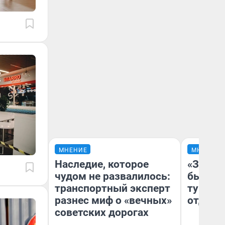
МНЕНИЕ
МНЕНИЕ
Наследие, которое
«За не
чудом не развалилось:
были с
транспортный эксперт
турист
разнес миф о «вечных»
отдыхе
советских дорогах