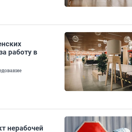
енских
а работу в
едование
кт нерабочей