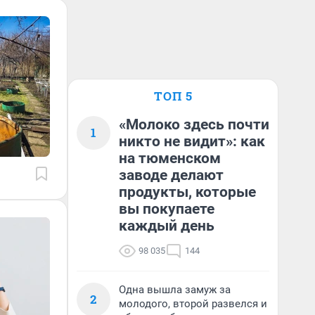
ТОП 5
«Молоко здесь почти
1
никто не видит»: как
на тюменском
заводе делают
продукты, которые
вы покупаете
каждый день
98 035
144
Одна вышла замуж за
2
молодого, второй развелся и