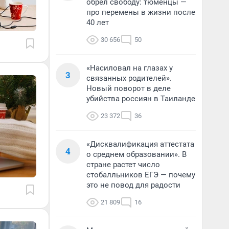
обрел свободу: тюменцы —
про перемены в жизни после
40 лет
30 656
50
«Насиловал на глазах у
3
связанных родителей».
Новый поворот в деле
убийства россиян в Таиланде
23 372
36
«Дисквалификация аттестата
4
о среднем образовании». В
стране растет число
стобалльников ЕГЭ — почему
это не повод для радости
21 809
16