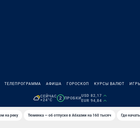
ТЕЛЕПРОГРАММА
АФИША
ГОРОСКОП
КУРСЫ ВАЛЮТ
ИГР
USD 82,17
СЕЙЧАС
2
ПРОБКИ
+24°C
EUR 94,84
ом на реку
Тюменка — об отпуске в Абхазии на 160 тысяч
Где начат