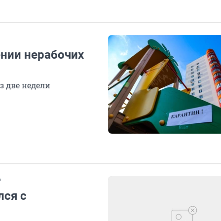
ении нерабочих
з две недели
Р
лся с