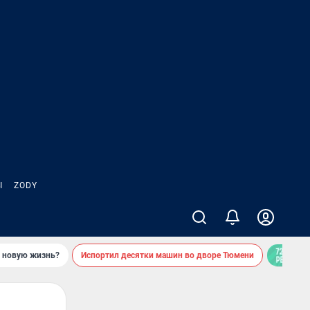
Ы
ZODY
ь новую жизнь?
Испортил десятки машин во дворе Тюмени