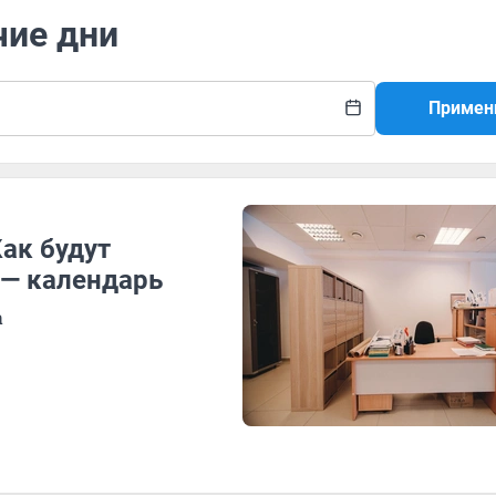
чие дни
Примен
Как будут
 — календарь
а