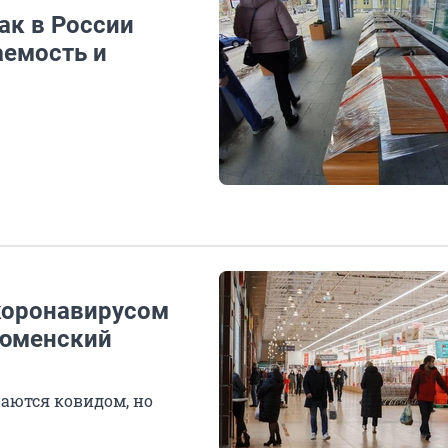
ак в России
аемость и
коронавирусом
тюменский
аются ковидом, но