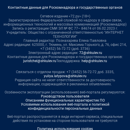
Контактные данные для Роскомнадзора и государственных органов
Сетевое издание «72.ру» (18+)
Зарегистрировано Федеральной службой по надзору в сфере связи,
информационных технологий и массовых коммуникаций (Роскомнадзор)
Запись о регистрации СМИ ЭЛ № ФС 77– 84674 от 06.02.2023 г.
Учредитель: Общество с ограниченной ответственностью "ИНТЕРНЕТ
ТЕХНОЛОГИИ"
Главный редактор: Познахарева Елена Павловна
Адрес редакции: 625000, г. Тюмень, ул. Максима Горького, д. 76, офис 214,
+7 (3452) 56-72-72 (доб. 3736)
Электронный адрес редакции:
72@shkulev.ru
Контактные данные для Роскомнадзора и государственных органов:
juristchel@shkulev.ru
Техподдержка:
help@shkulev.ru
Связаться с отделом продаж: +7 (3452) 56-72-72 доб. 3335,
yuliya.latypova@shkulev.ru
Редакция сайта не несет ответственности за достоверность
информации, содержащейся в рекламных объявлениях.
Особенности эксплуатации (использования) веб-портала регулируются:
Руководством пользователя
Описанием функциональных характеристик ПО
Условиями использования веб-портала и политикой
конфиденциальности персональных данных
Веб-портал распространяется в виде интернет-сервиса, специальные
действия по установке на стороне пользователя не требуются
Политика использования cookies