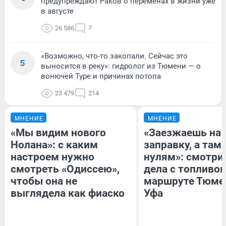
предупреждают Раков о переменах в жизни уже
в августе
26 586
7
«Возможно, что-то закопали. Сейчас это
5
выносится в реку»: гидролог из Тюмени — о
вонючей Туре и причинах потопа
23 479
214
МНЕНИЕ
МНЕНИЕ
«Мы видим нового
«Заезжаешь на
Нолана»: с каким
заправку, а там 
настроем нужно
нулям»: смотри
смотреть «Одиссею»,
дела с топливом
чтобы она не
маршруте Тюме
выглядела как фиаско
Уфа