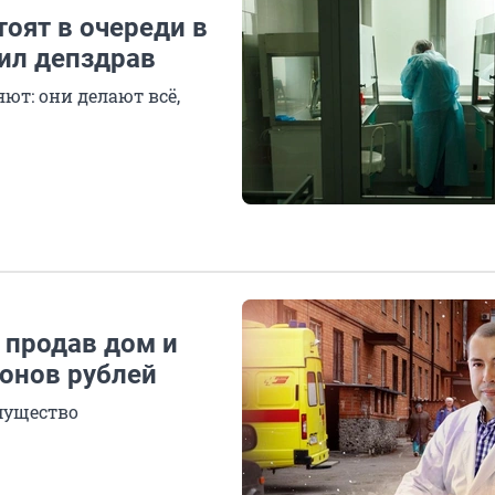
оят в очереди в
ил депздрав
ют: они делают всё,
 продав дом и
ионов рублей
мущество