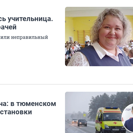
ь учительница.
рачей
авили неправильный
ча: в тюменском
естановки