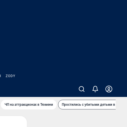
Ы
ZODY
ЧП на аттракционах в Тюмени
Простились с убитыми детьми в Таила