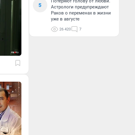
Потеряют голову от любви.
5
Астрологи предупреждают
Раков о переменах в жизни
уже в августе
26 420
7