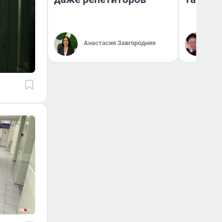
Анастасия Завгородняя
Ан