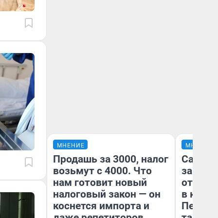
МНЕНИЕ
МНЕНИЕ
Продашь за 3000, налог
Самая 
возьмут с 4000. Что
загран
нам готовит новый
отправ
налоговый закон — он
в каза
коснется импорта и
Петроп
даже репетиторов
там по