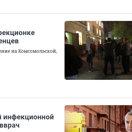
нфекционке
енцев
ение на Комсомольской,
й инфекционной
вврач