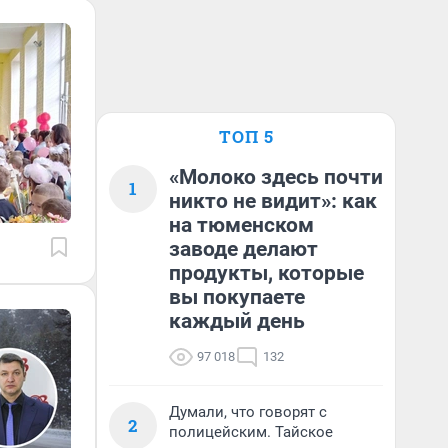
ТОП 5
«Молоко здесь почти
1
никто не видит»: как
на тюменском
заводе делают
продукты, которые
вы покупаете
каждый день
97 018
132
Думали, что говорят с
2
полицейским. Тайское