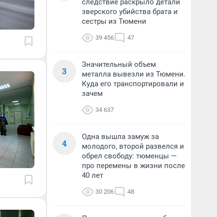
следствие раскрыло детали
зверского убийства брата и
сестры из Тюмени
39 456
47
Значительный объем
3
металла вывезли из Тюмени.
Куда его транспортировали и
зачем
34 637
Одна вышла замуж за
4
молодого, второй развелся и
обрел свободу: тюменцы —
про перемены в жизни после
40 лет
30 206
48