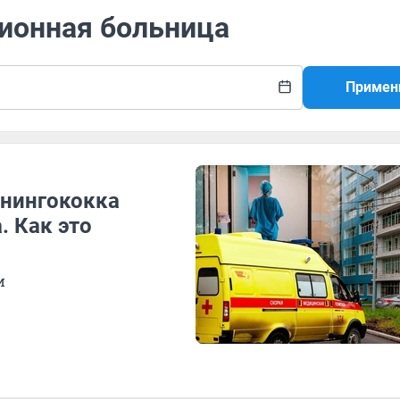
ционная больница
Примен
енингококка
. Как это
и