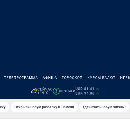
ТЕЛЕПРОГРАММА
АФИША
ГОРОСКОП
КУРСЫ ВАЛЮТ
ИГР
USD 81,41
СЕЙЧАС
3
ПРОБКИ
+19°C
EUR 94,06
еку
Открыли новую развязку в Тюмени
Где начать новую жизнь?