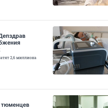
Депздрав
абжения
к
атят 2,6 миллиона
й тюменцев