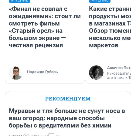
МНЕНИЕ
МНЕНИЕ
«Финал не совпал с
Какие странны
ожиданиями»: стоит ли
продукты можн
смотреть фильм
в магазинах Та
«Старый орел» на
Обзор тюменки
большом экране —
несколько мес
честная рецензия
маркетов
Аксиния Петро
Надежда Губарь
Руководитель м
агентства в Тю
РЕКОМЕНДУЕМ
Муравьи и тля больше не сунут носа в
ваш огород: народные способы
борьбы с вредителями без химии