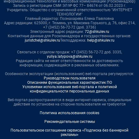
информационных технологий и массовых коммуникаций (Роскомнадзор)
Запись о регистрации СМИ ЭЛ № ФС 77– 84674 от 06.02.2023 г.
Учредитель: Общество с ограниченной ответственностью "ИНТЕРНЕТ
ТЕХНОЛОГИИ"
Главный редактор: Познахарева Елена Павловна
Адрес редакции: 625000, г. Тюмень, ул. Максима Горького, д. 76, офис 214,
+7 (3452) 56-72-72 (доб. 3736)
Электронный адрес редакции:
72@shkulev.ru
Контактные данные для Роскомнадзора и государственных органов:
juristchel@shkulev.ru
Техподдержка:
help@shkulev.ru
Связаться с отделом продаж: +7 (3452) 56-72-72 доб. 3335,
yuliya.latypova@shkulev.ru
Редакция сайта не несет ответственности за достоверность
информации, содержащейся в рекламных объявлениях.
Особенности эксплуатации (использования) веб-портала регулируются:
Руководством пользователя
Описанием функциональных характеристик ПО
Условиями использования веб-портала и политикой
конфиденциальности персональных данных
Веб-портал распространяется в виде интернет-сервиса, специальные
действия по установке на стороне пользователя не требуются
Политика использования cookies
Рекомендательные системы
Пользовательское соглашение сервиса «Подписка без баннерной
рекламы»