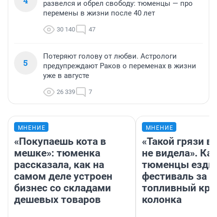
4
развелся и обрел свободу: тюменцы — про
перемены в жизни после 40 лет
30 140
47
Потеряют голову от любви. Астрологи
5
предупреждают Раков о переменах в жизни
уже в августе
26 339
7
МНЕНИЕ
МНЕНИЕ
«Покупаешь кота в
«Такой грязи в
мешке»: тюменка
не видела». Ка
рассказала, как на
тюменцы ездил
самом деле устроен
фестиваль за 9
бизнес со складами
топливный кри
дешевых товаров
колонка