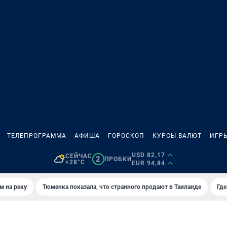
ТЕЛЕПРОГРАММА
АФИША
ГОРОСКОП
КУРСЫ ВАЛЮТ
ИГР
USD 82,17
СЕЙЧАС
2
ПРОБКИ
+28°C
EUR 94,84
м на реку
Тюменка показала, что странного продают в Таиланде
Где