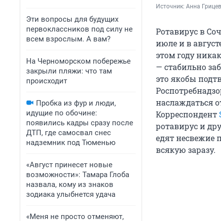
Источник: 
Анна Грицев
Эти вопросы для будущих
первоклассников под силу не
Ротавирус в Соч
всем взрослым. А вам?
июле и в август
этом году ника
На Черноморском побережье
— стабильно за
закрыли пляжи: что там
это якобы подт
происходит
Роспотребнадзо
наслаждаться от
Пробка из фур и люди,
идущие по обочине:
Корреспондент
появились кадры сразу после
ротавирус и др
ДТП, где самосвал снес
едят несвежие 
надземник под Тюменью
всякую заразу.
«Август принесет новые
возможности»: Тамара Глоба
назвала, кому из знаков
зодиака улыбнется удача
«Меня не просто отменяют,