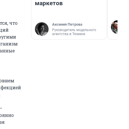
маркетов
ся, что
Аксиния Петрова
кций
Руководитель модельного
агентства в Тюмени
другими
рганизм
ванные
ровнем
инфекцией
,
—
тоянно
зя