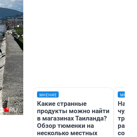
МНЕНИЕ
МНЕНИ
Какие странные
Насле
продукты можно найти
чудом
в магазинах Таиланда?
транс
Обзор тюменки на
разне
несколько местных
совет