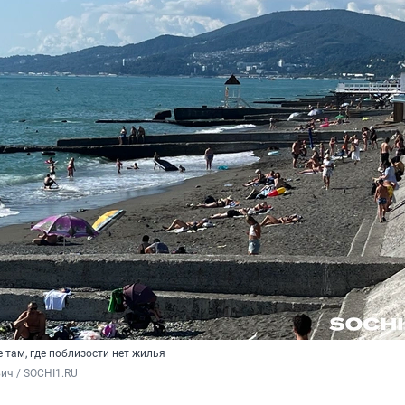
 там, где поблизости нет жилья
ич / SOCHI1.RU