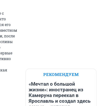
 с
что
ся его
известном
ти, после
 сливы
о
первые
ктивно
окая
РЕКОМЕНДУЕМ
«Мечтал о большой
жизни»: иностранец из
Камеруна переехал в
Ярославль и создал здесь