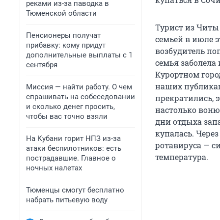
реками из-за паводка в
Тюменской области
Турист из Читы
Пенсионеры получат
семьей в июле э
прибавку: кому придут
возбудитель поп
дополнительные выплаты с 1
семья заболела
сентября
Курортном горо
наших публика
Миссия — найти работу. О чем
спрашивать на собеседовании
прекратились, 
и сколько денег просить,
настолько вонюч
чтобы вас точно взяли
дни отдыха зап
купалась. Чере
На Кубани горит НПЗ из-за
ротавируса — с
атаки беспилотников: есть
температура.
пострадавшие. Главное о
ночных налетах
Тюменцы смогут бесплатно
набрать питьевую воду