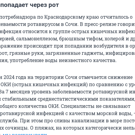
попадает через рот
потребнадзора по Краснодарскому краю отчиталось о
ваемости ротавирусом в Сочи. В пресс-релизе говорит
нфекция относится к группе острых кишечных инфе
терией, сальмонеллезом, брюшным тифом, холерой и 
ражение происходит при попадании возбудителя в о
 рот, грязные руки, загрязненные гаджеты, инфициро
ия, употребление воды неизвестного качества.
н 2024 года на территории Сочи отмечается снижение
 ОКИ (острых кишечных инфекций) по сравнению с у
 За 7 месяцев уровень заболеваемости ротавирусной 
я стабильными среднестатистическими показателями
т общего количества ОКИ. Специалисты не связывают
 ротавирусной инфекцией с качеством морской воды, 
-служба. При этом про сливы канализации в море пос
ях сочинцы. О пляжах, на которых категорически нель
и,
мы рассказывали
.