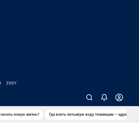
Ы
ZODY
 начать новую жизнь?
Где взять питьевую воду тюменцам — адреса