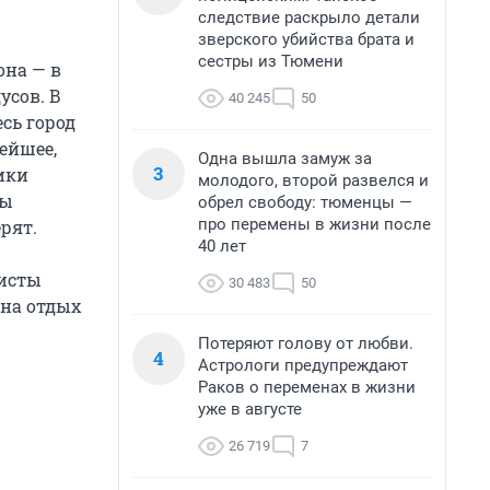
следствие раскрыло детали
зверского убийства брата и
сестры из Тюмени
она — в
усов. В
40 245
50
сь город
ейшее,
Одна вышла замуж за
3
ики
молодого, второй развелся и
бы
обрел свободу: тюменцы —
про перемены в жизни после
рят.
40 лет
ристы
30 483
50
 на отдых
Потеряют голову от любви.
4
Астрологи предупреждают
Раков о переменах в жизни
уже в августе
26 719
7