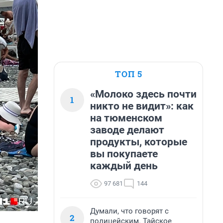
ТОП 5
«Молоко здесь почти
1
никто не видит»: как
на тюменском
заводе делают
продукты, которые
вы покупаете
каждый день
97 681
144
Думали, что говорят с
2
полицейским. Тайское