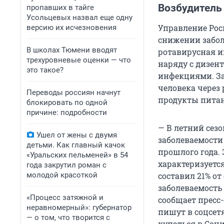
Возбудитель 
пропавших в тайге
Усольцевых назвал еще одну
Управление Рос
версию их исчезновения
снижении заболе
В школах Тюмени вводят
ротавирусная и
трехуровневые оценки — что
наряду с дизен
это такое?
инфекциями. За
человека через
Переводы россиян начнут
продукты питан
блокировать по одной
причине: подробности
— В летний сезо
Ушел от жены с двумя
заболеваемости
детьми. Как главный качок
прошлого года.
«Уральских пельменей» в 54
характеризуетс
года закрутил роман с
молодой красоткой
составил 21% о
заболеваемость
«Процесс затяжной и
сообщает пресс
неравномерный»: губернатор
пишут в соцсет
— о том, что творится с
купаться в Соч