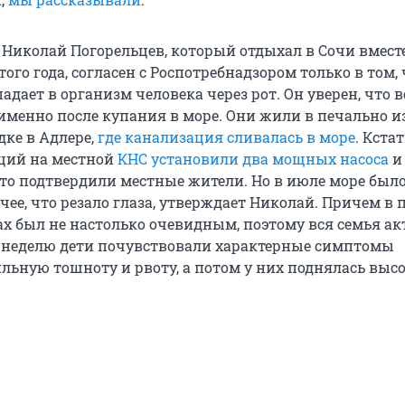
 Николай Погорельцев, который отдыхал в Сочи вместе
того года, согласен с Роспотребнадзором только в том, 
адает в организм человека через рот. Он уверен, что в
 именно после купания в море. Они жили в печально 
дке в Адлере,
где канализация сливалась в море
. Кста
ций на местной
КНС установили два мощных насоса
и
это подтвердили местные жители. Но в июле море был
ее, что резало глаза, утверждает Николай. Причем в 
ах был не настолько очевидным, поэтому вся семья а
з неделю дети почувствовали характерные симптомы
ильную тошноту и рвоту, а потом у них поднялась выс