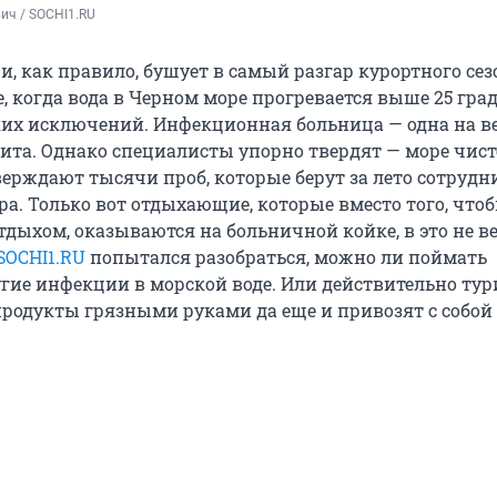
ич / SOCHI1.RU
и, как правило, бушует в самый разгар курортного сез
е, когда вода в Черном море прогревается выше 25 град
ких исключений. Инфекционная больница — одна на ве
бита. Однако специалисты упорно твердят — море чист
верждают тысячи проб, которые берут за лето сотрудн
ра. Только вот отдыхающие, которые вместо того, что
дыхом, оказываются на больничной койке, в это не ве
SOCHI1.RU
попытался разобраться, можно ли поймать
угие инфекции в морской воде. Или действительно ту
продукты грязными руками да еще и привозят с собой