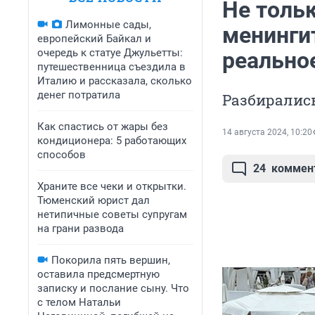
Не тольк
Лимонные сады,
менинги
европейский Байкал и
очередь к статуе Джульетты:
реально
путешественница съездила в
Италию и рассказала, сколько
денег потратила
Разбирались
Как спастись от жары без
14 августа 2024, 10:20
кондиционера: 5 работающих
способов
24
коммен
Храните все чеки и открытки.
Тюменский юрист дал
нетипичные советы супругам
на грани развода
Покорила пять вершин,
оставила предсмертную
записку и послание сыну. Что
с телом Натальи