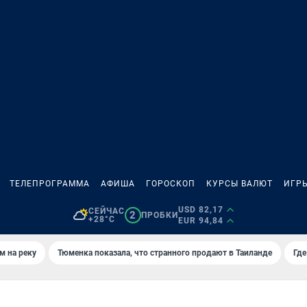
ТЕЛЕПРОГРАММА
АФИША
ГОРОСКОП
КУРСЫ ВАЛЮТ
ИГР
USD 82,17
СЕЙЧАС
2
ПРОБКИ
+28°C
EUR 94,84
м на реку
Тюменка показала, что странного продают в Таиланде
Где