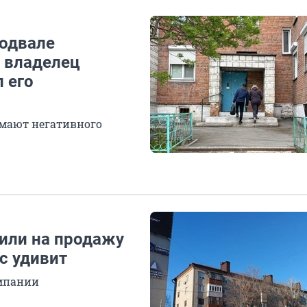
подвале
 владелец
 его
имают негативного
или на продажу
с удивит
омпании