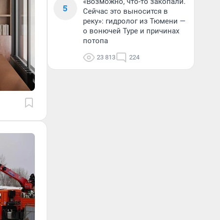
«Возможно, что-то закопали.
5
Сейчас это выносится в
реку»: гидролог из Тюмени —
о вонючей Туре и причинах
потопа
23 813
224