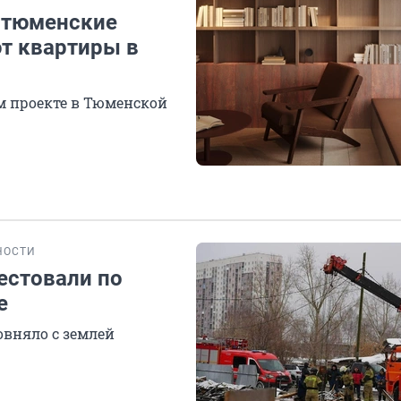
: тюменские
т квартиры в
ом проекте в Тюменской
НОСТИ
естовали по
е
овняло с землей