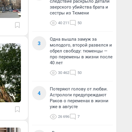
следствие раскрыло детали
зверского убийства брата и
сестры из Тюмени
40 211
50
Одна вышла замуж за
3
молодого, второй развелся и
обрел свободу: тюменцы —
про перемены в жизни после
40 лет
30 462
50
Потеряют голову от любви.
4
Астрологи предупреждают
Раков о переменах в жизни
уже в августе
26 696
7