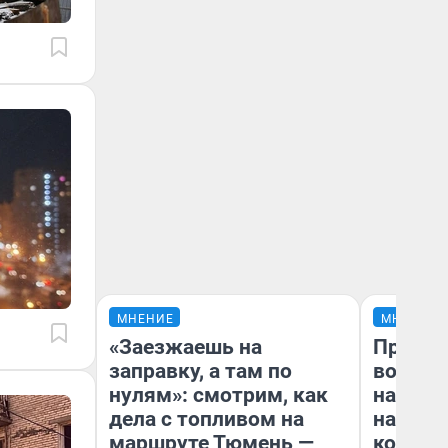
МНЕНИЕ
МНЕНИЕ
«Заезжаешь на
Продаш
заправку, а там по
возьмут
нулям»: смотрим, как
нам го
дела с топливом на
налого
маршруте Тюмень —
коснет