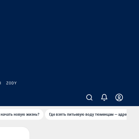
Ы
ZODY
 начать новую жизнь?
Где взять питьевую воду тюменцам — адреса