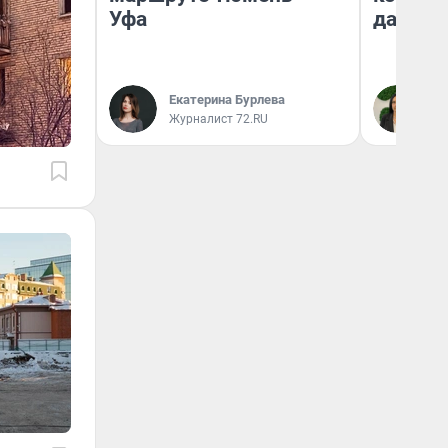
Уфа
даже р
Екатерина Бурлева
Ан
Журналист 72.RU