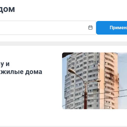
 дом
Примен
у и
в жилые дома