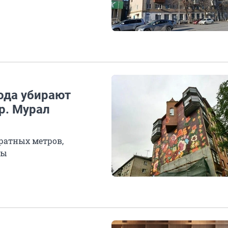
ода убирают
р. Мурал
ратных метров,
ны