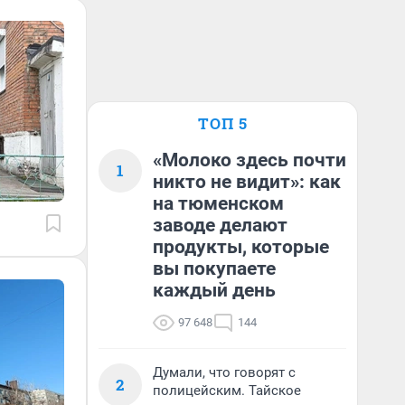
ТОП 5
«Молоко здесь почти
1
никто не видит»: как
на тюменском
заводе делают
продукты, которые
вы покупаете
каждый день
97 648
144
Думали, что говорят с
2
полицейским. Тайское