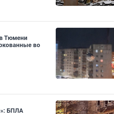
 в Тюмени
ркованные во
ы»: БПЛА