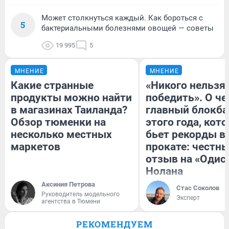
Может столкнуться каждый. Как бороться с
5
бактериальными болезнями овощей — советы
19 995
5
МНЕНИЕ
МНЕНИЕ
Какие странные
«Никого нельзя
продукты можно найти
победить». О ч
в магазинах Таиланда?
главный блокба
Обзор тюменки на
этого года, кот
несколько местных
бьет рекорды в
маркетов
прокате: честн
отзыв на «Одис
Нолана
Аксиния Петрова
Стас Соколов
Руководитель модельного
Эксперт
агентства в Тюмени
РЕКОМЕНДУЕМ