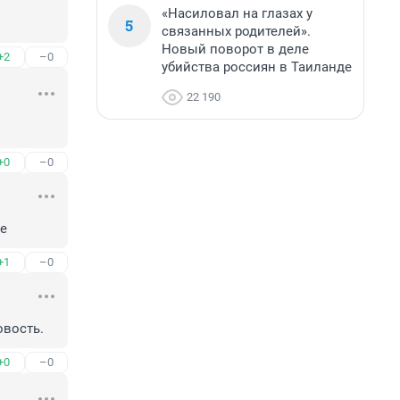
«Насиловал на глазах у
5
связанных родителей».
Новый поворот в деле
+2
–0
убийства россиян в Таиланде
22 190
+0
–0
ше
+1
–0
овость.
+0
–0