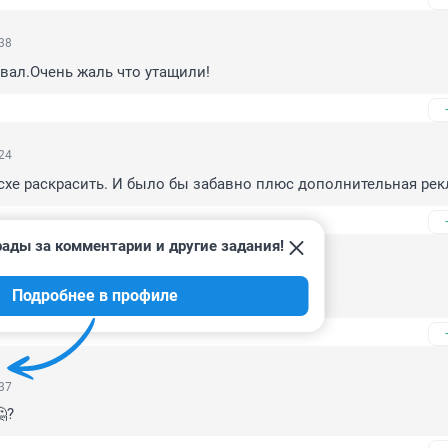
:38
ивал.Очень жаль что утащили!
:24
схе раскрасить. И было бы забавно плюс дополнительная рек
рады за комментарии и другие задания!
:17
Подробнее в профиле
 арт-объектов в Тюмени!
:37
?