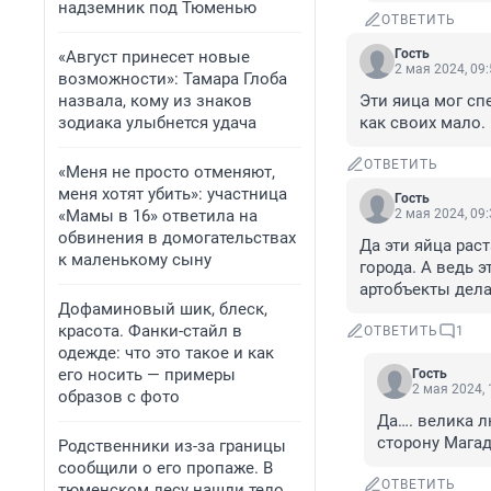
надземник под Тюменью
ОТВЕТИТЬ
Гость
«Август принесет новые
2 мая 2024, 09
возможности»: Тамара Глоба
назвала, кому из знаков
Эти яица мог спе
зодиака улыбнется удача
как своих мало.
ОТВЕТИТЬ
«Меня не просто отменяют,
меня хотят убить»: участница
Гость
«Мамы в 16» ответила на
2 мая 2024, 09
обвинения в домогательствах
Да эти яйца рас
к маленькому сыну
города. А ведь 
артобъекты дела
Дофаминовый шик, блеск,
красота. Фанки-стайл в
ОТВЕТИТЬ
1
одежде: что это такое и как
его носить — примеры
Гость
2 мая 2024, 
образов с фото
Да…. велика л
сторону Магад
Родственники из-за границы
сообщили о его пропаже. В
ОТВЕТИТЬ
тюменском лесу нашли тело