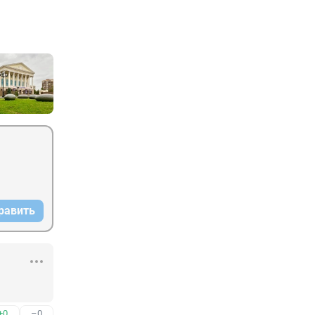
равить
+0
–0