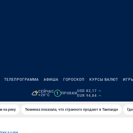
ТЕЛЕПРОГРАММА
АФИША
ГОРОСКОП
КУРСЫ ВАЛЮТ
ИГР
USD 82,17
СЕЙЧАС
1
ПРОБКИ
+20°C
EUR 94,84
м на реку
Тюменка показала, что странного продают в Таиланде
Где