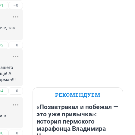
+1
–0
е, так 
+2
–0
ашего 
е! А 
рман!!!
+4
–0
РЕКОМЕНДУЕМ
«Позавтракал и побежал —
это уже привычка»:
 в 
история пермского
марафонца Владимира
+0
–0