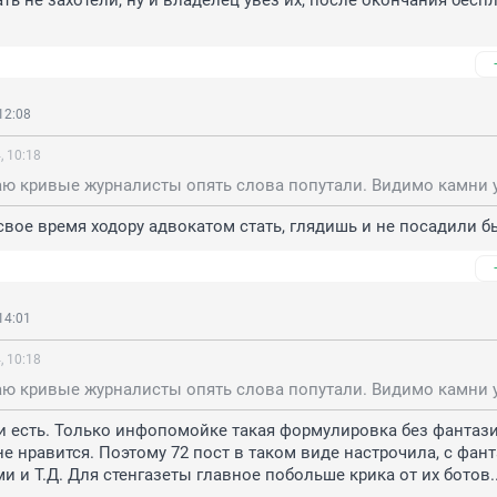
ть не захотели, ну и владелец увёз их, после окончания беспл
12:08
, 10:18
 свое время ходору адвокатом стать, глядишь и не посадили бы
14:01
, 10:18
 и есть. Только инфопомойке такая формулировка без фантазий
не нравится. Поэтому 72 пост в таком виде настрочила, с фант
и и Т.Д. Для стенгазеты главное побольше крика от их ботов..