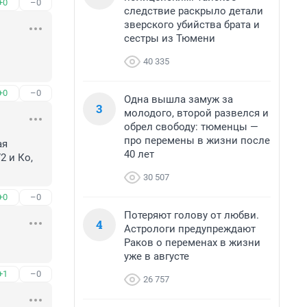
+0
–0
следствие раскрыло детали
зверского убийства брата и
сестры из Тюмени
40 335
+0
–0
Одна вышла замуж за
3
молодого, второй развелся и
обрел свободу: тюменцы —
про перемены в жизни после
я 
40 лет
 и Ко, 
30 507
+0
–0
Потеряют голову от любви.
4
Астрологи предупреждают
Раков о переменах в жизни
уже в августе
+1
–0
26 757