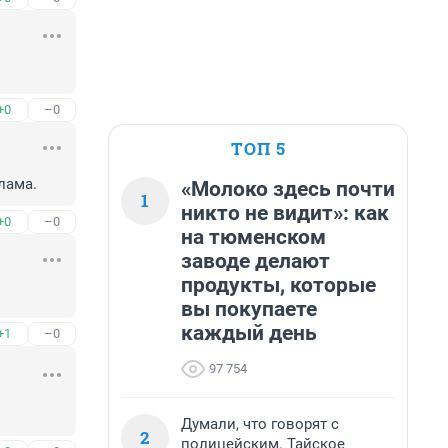
+0
–0
ТОП 5
лама.
«Молоко здесь почти
1
никто не видит»: как
+0
–0
на тюменском
заводе делают
продукты, которые
вы покупаете
каждый день
+1
–0
97 754
Думали, что говорят с
2
полицейским. Тайское