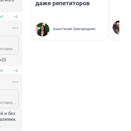
атного 
даже репетиторов
+0
–0
Анастасия Завгородняя
Как я понимаю кривые журналисты опять слова попутали. Видимо камни установили бесплатно на сезон для пробы, как демонстрацию, мол понравится - купите. Покупать не захотели, ну и владелец увёз их, после окончания бесплатного периода.
)))
+0
–0
Как я понимаю кривые журналисты опять слова попутали. Видимо камни установили бесплатно на сезон для пробы, как демонстрацию, мол понравится - купите. Покупать не захотели, ну и владелец увёз их, после окончания бесплатного периода.
 и без 
азиями, 
.