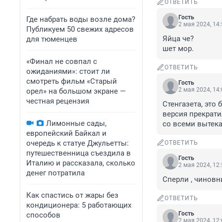
ОТВЕТИТЬ
Гость
Где набрать воды возле дома?
2 мая 2024, 14
Публикуем 50 свежих адресов
Яйца че?

для тюменцев
шет мор.
«Финал не совпал с
ОТВЕТИТЬ
ожиданиями»: стоит ли
смотреть фильм «Старый
Гость
2 мая 2024, 14
орел» на большом экране —
честная рецензия
Стенгазета, это
версия прекратил
Лимонные сады,
со всеми вытек
европейский Байкал и
очередь к статуе Джульетты:
ОТВЕТИТЬ
путешественница съездила в
Гость
Италию и рассказала, сколько
2 мая 2024, 12
денег потратила
Сперли , чиновн
Как спастись от жары без
ОТВЕТИТЬ
кондиционера: 5 работающих
Гость
способов
2 мая 2024, 12