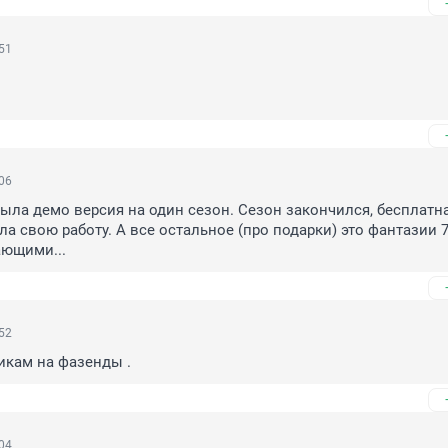
:51
:06
 была демо версия на один сезон. Сезон закончился, бесплатна
а свою работу. А все остальное (про подарки) это фантазии 72
ающими...
:52
икам на фазенды .
:04