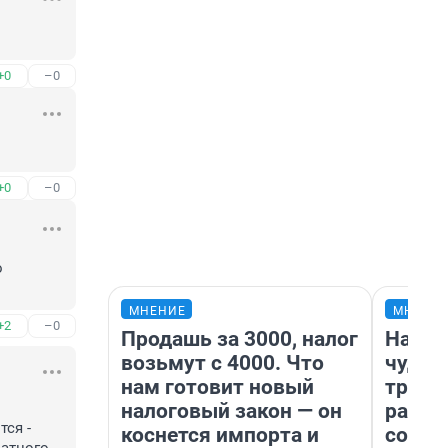
+0
–0
+0
–0
 
МНЕНИЕ
МНЕНИ
+2
–0
Продашь за 3000, налог
Насле
возьмут с 4000. Что
чудом
нам готовит новый
транс
налоговый закон — он
разне
ся - 
коснется импорта и
совет