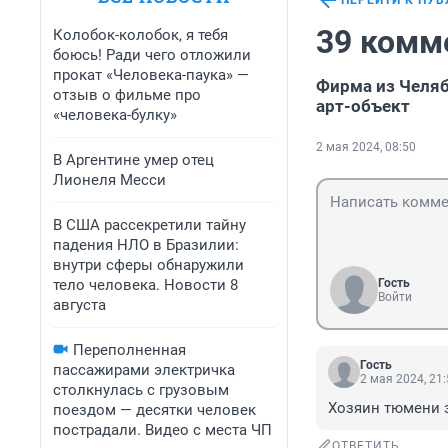
ПЕРЕЙТИ К ПУ
39 комм
Колобок-колобок, я тебя
боюсь! Ради чего отложили
прокат «Человека-паука» —
Фирма из Челя
отзыв о фильме про
арт-объект
«человека-булку»
2 мая 2024, 08:50
В Аргентине умер отец
Лионеля Месси
В США рассекретили тайну
падения НЛО в Бразилии:
внутри сферы обнаружили
тело человека. Новости 8
Гость
Войти
августа
Переполненная
Гость
пассажирами электричка
2 мая 2024, 21
столкнулась с грузовым
Хозяин тюмени з
поездом — десятки человек
пострадали. Видео с места ЧП
ОТВЕТИТЬ