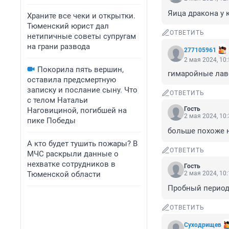
Яица дракона у 
Храните все чеки и открытки.
Тюменский юрист дал
ОТВЕТИТЬ
нетипичные советы супругам
на грани развода
277105961
2 мая 2024, 10
Покорила пять вершин,
гимаройные лав
оставила предсмертную
записку и послание сыну. Что
ОТВЕТИТЬ
с телом Натальи
Гость
Наговициной, погибшей на
2 мая 2024, 10
пике Победы
больше похоже н
А кто будет тушить пожары? В
ОТВЕТИТЬ
МЧС раскрыли данные о
нехватке сотрудников в
Гость
Тюменской области
2 мая 2024, 10
Пробный период 
ОТВЕТИТЬ
Суходрищев