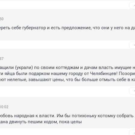
:50
реть себе губернатор и есть предложение, что они у него на дач
:37
тащили (украли) по своим коттеджам и дачам власть имущие н
эти яйца были подарком нашему городу от Челябинцев! Позорищ
ют нелепые, завышают цены, что бы больше отмыть себе в ка
10:02
юбовь народная к власти. Им бы потихоньку котомку собрать и
ана двинуть пешим ходом, пока целы