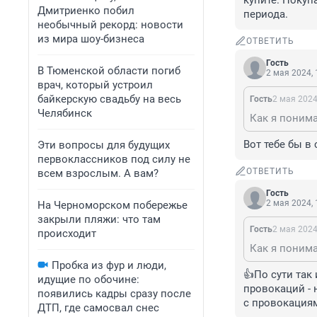
купите. Покупа
Дмитриенко побил
периода.
необычный рекорд: новости
из мира шоу-бизнеса
ОТВЕТИТЬ
Гость
В Тюменской области погиб
2 мая 2024, 
врач, который устроил
байкерскую свадьбу на весь
Гость
2 мая 2024
Челябинск
Вот тебе бы в
Эти вопросы для будущих
первоклассников под силу не
ОТВЕТИТЬ
всем взрослым. А вам?
Гость
2 мая 2024, 
На Черноморском побережье
закрыли пляжи: что там
Гость
2 мая 2024
происходит
Пробка из фур и люди,
👍По сути так
идущие по обочине:
провокаций - 
появились кадры сразу после
с провокациям
ДТП, где самосвал снес