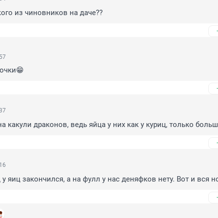
кого из чиновников на даче??
:57
очки😁
:37
а какули драконов, ведь яйца у них как у куриц, только боль
:16
у яиц закончился, а на фулл у нас деняфков нету. Вот и вся н