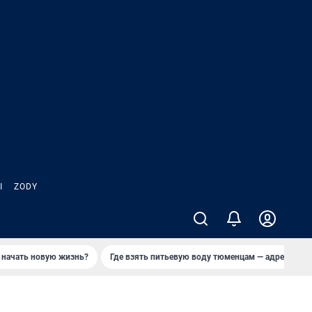
Ы
ZODY
 начать новую жизнь?
Где взять питьевую воду тюменцам — адреса