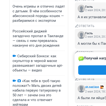
Очень игривы и отлично ладят
Гость
2 мая 2024, 20
с детьми. В чём особенности
абиссинской породы кошек —
А я их устанавл
разбираемся с экспертом
ОТВЕТИТЬ
Российский диджей
Гость
загадочно пропал в Таиланде
2 мая 2024, 20
— связь с ним прервалась
А могли бы к Па
накануне его дня рождения
ОТВЕТИТЬ
Сибирский Бэнкси: как
Получай наг
Гость
скульптор в черной маске
2 мая 2024, 20
развешивает загадочные арт-
Хватит безумных
объекты — видео
ОТВЕТИТЬ
«Как тебя в гроб такую
положат?» Мать двоих детей
sh.ned.kon
набила первую татуировку в
2 мая 2024, 18
50 лет — зачем она это
А были ли яйца
сделала и что отвечает
хейтерам