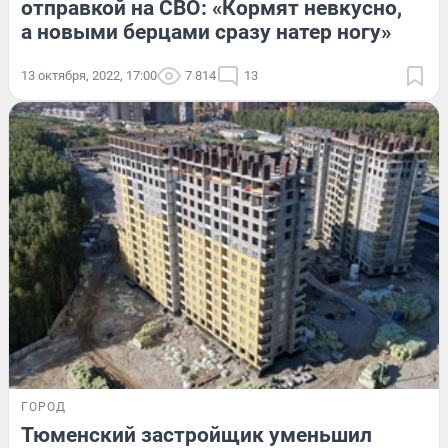
отправкой на СВО: «Кормят невкусно,
а новыми берцами сразу натер ногу»
13 октября, 2022, 17:00
7 814
13
ГОРОД
Тюменский застройщик уменьшил