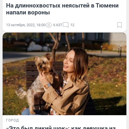
На длиннохвостых неясытей в Тюмени
напали вороны
13 октября, 2022, 18:00
6 637
12
ГОРОД
«Это был дикий шок»: как девушка из