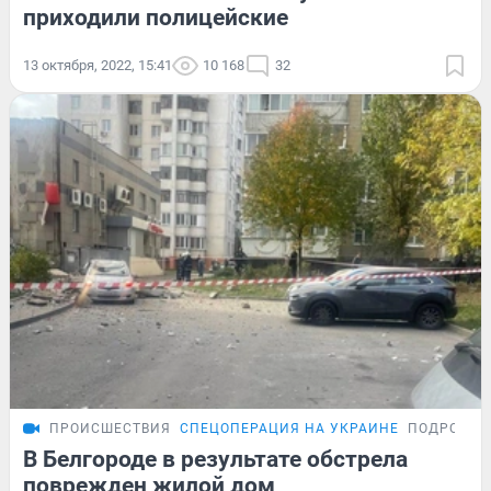
приходили полицейские
13 октября, 2022, 15:41
10 168
32
ПРОИСШЕСТВИЯ
СПЕЦОПЕРАЦИЯ НА УКРАИНЕ
ПОДРОБНО
В Белгороде в результате обстрела
поврежден жилой дом