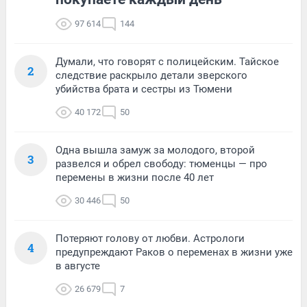
97 614
144
Думали, что говорят с полицейским. Тайское
2
следствие раскрыло детали зверского
убийства брата и сестры из Тюмени
40 172
50
Одна вышла замуж за молодого, второй
3
развелся и обрел свободу: тюменцы — про
перемены в жизни после 40 лет
30 446
50
Потеряют голову от любви. Астрологи
4
предупреждают Раков о переменах в жизни уже
в августе
26 679
7