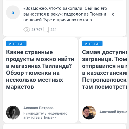
«Возможно, что-то закопали. Сейчас это
5
выносится в реку»: гидролог из Тюмени — о
вонючей Туре и причинах потопа
23 767
224
МНЕНИЕ
МНЕНИЕ
Какие странные
Самая доступна
продукты можно найти
заграница. Тюм
в магазинах Таиланда?
отправился на 
Обзор тюменки на
в казахстански
несколько местных
Петропавловск:
маркетов
там посмотреть
Аксиния Петрова
Анатолий Кузне
Руководитель модельного
агентства в Тюмени