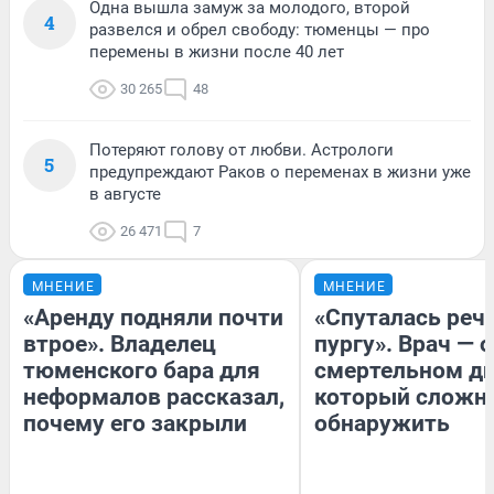
Одна вышла замуж за молодого, второй
4
развелся и обрел свободу: тюменцы — про
перемены в жизни после 40 лет
30 265
48
Потеряют голову от любви. Астрологи
5
предупреждают Раков о переменах в жизни уже
в августе
26 471
7
МНЕНИЕ
МНЕНИЕ
«Аренду подняли почти
«Спуталась речь
втрое». Владелец
пургу». Врач — о
тюменского бара для
смертельном ди
неформалов рассказал,
который сложн
почему его закрыли
обнаружить