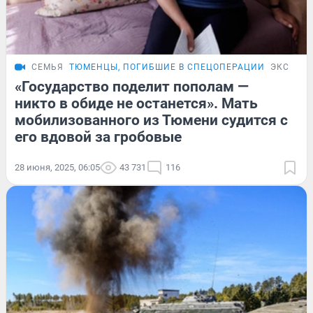
СЕМЬЯ
ТЮМЕНЦЫ, ПОГИБШИЕ В СПЕЦОПЕРАЦИИ
ЭКСКЛЮ
«Государство поделит пополам —
никто в обиде не останется». Мать
мобилизованного из Тюмени судится с
его вдовой за гробовые
28 июня, 2025, 06:05
43 731
116