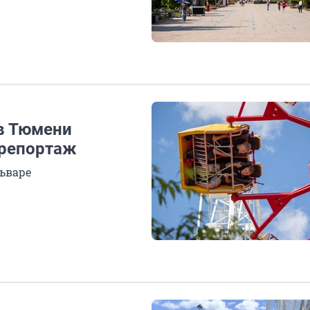
 в Тюмени
орепортаж
ьваре