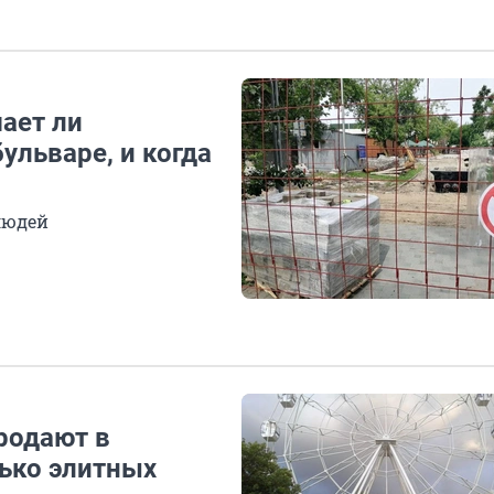
ает ли
ульваре, и когда
людей
родают в
лько элитных