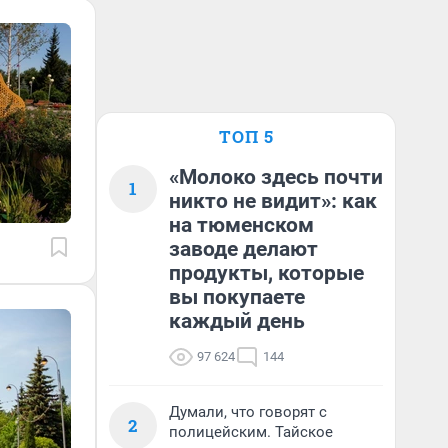
ТОП 5
«Молоко здесь почти
1
никто не видит»: как
на тюменском
заводе делают
продукты, которые
вы покупаете
каждый день
97 624
144
Думали, что говорят с
2
полицейским. Тайское