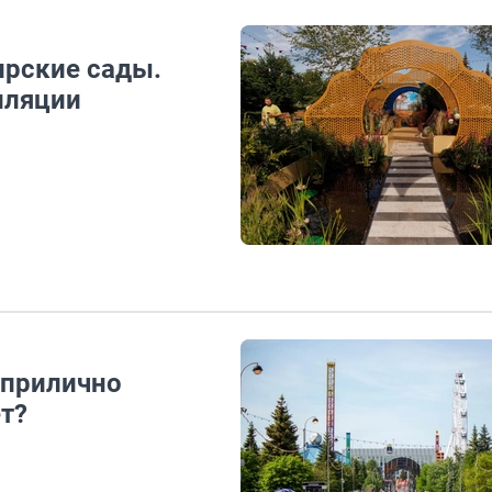
ирские сады.
лляции
еприлично
ет?