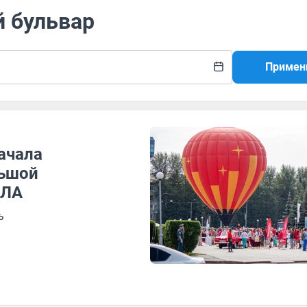
й бульвар
Примен
ачала
льшой
ПЛА
ь