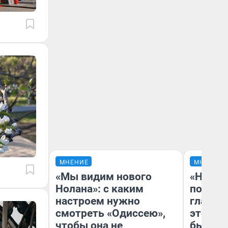
МНЕНИЕ
МНЕНИЕ
«Мы видим нового
«Никог
Нолана»: с каким
победи
настроем нужно
главны
смотреть «Одиссею»,
этого г
чтобы она не
бьет р