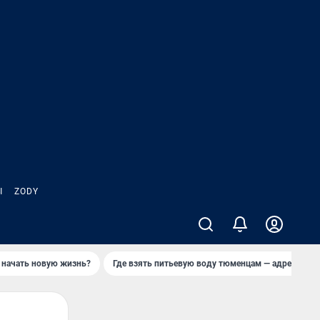
Ы
ZODY
 начать новую жизнь?
Где взять питьевую воду тюменцам — адреса