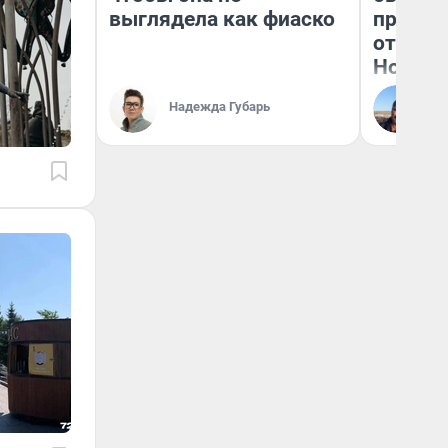
выглядела как фиаско
прокат
отзыв 
Нолана
Ст
Надежда Губарь
Эк