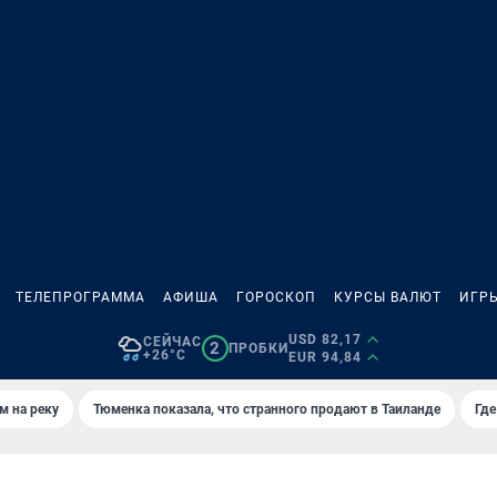
ТЕЛЕПРОГРАММА
АФИША
ГОРОСКОП
КУРСЫ ВАЛЮТ
ИГР
USD 82,17
СЕЙЧАС
2
ПРОБКИ
+26°C
EUR 94,84
м на реку
Тюменка показала, что странного продают в Таиланде
Где