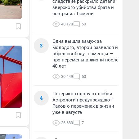
следствие раскрыло детали
зверского убийства брата и
сестры из Тюмени
40 178
50
Одна вышла замуж за
3
молодого, второй развелся и
обрел свободу: тюменцы —
про перемены в жизни после
40 лет
30 449
50
Потеряют голову от любви.
4
Астрологи предупреждают
Раков о переменах в жизни
уже в августе
26 683
7