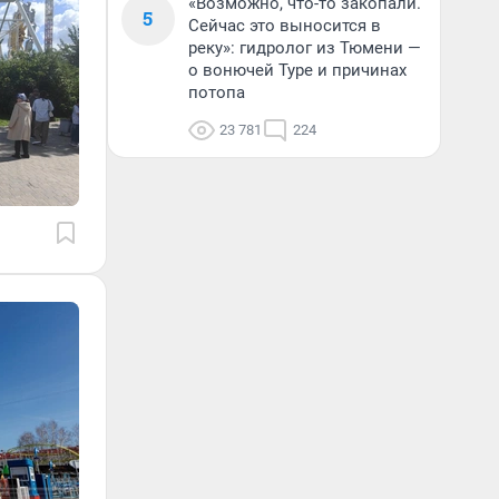
«Возможно, что-то закопали.
5
Сейчас это выносится в
реку»: гидролог из Тюмени —
о вонючей Туре и причинах
потопа
23 781
224