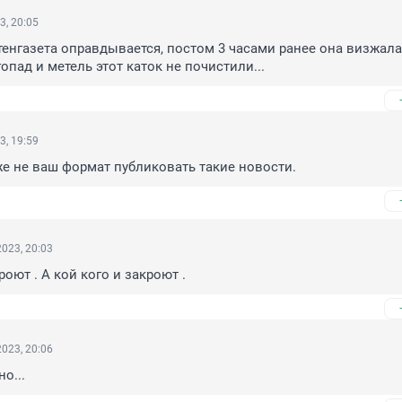
3, 20:05
стенгазета оправдывается, постом 3 часами ранее она визжала 
опад и метель этот каток не почистили...
3, 19:59
 же не ваш формат публиковать такие новости.
023, 20:03
оют . А кой кого и закроют .
023, 20:06
о...