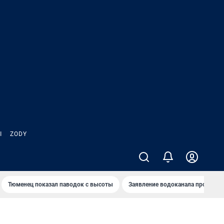
Ы
ZODY
Тюменец показал паводок с высоты
Заявление водоканала про запа