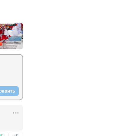
равить
+0
–0