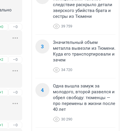
следствие раскрыло детали
ально 
зверского убийства брата и
сестры из Тюмени
39 759
+0
–0
Значительный объем
3
металла вывезли из Тюмени.
Куда его транспортировали и
зачем
+2
–0
34 720
Одна вышла замуж за
4
молодого, второй развелся и
+1
–0
обрел свободу: тюменцы —
про перемены в жизни после
40 лет
30 290
+1
–0