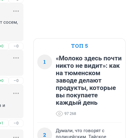
 сосем, 
ТОП 5
+0
–0
«Молоко здесь почти
1
никто не видит»: как
на тюменском
заводе делают
+0
–0
продукты, которые
вы покупаете
каждый день
 и 
97 268
+1
–0
Думали, что говорят с
2
полицейским. Тайское