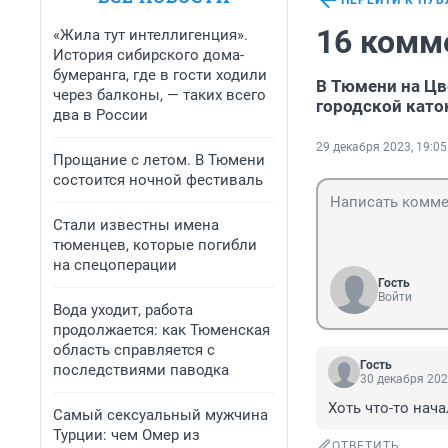
ПЕРЕЙТИ К ПУ
16 комм
«Жила тут интеллигенция».
История сибирского дома-
бумеранга, где в гости ходили
В Тюмени на Ц
через балконы, — таких всего
городской като
два в России
29 декабря 2023, 19:05
Прощание с летом. В Тюмени
состоится ночной фестиваль
Стали известны имена
тюменцев, которые погибли
на спецоперации
Гость
Войти
Вода уходит, работа
продолжается: как Тюменская
область справляется с
Гость
последствиями паводка
30 декабря 202
Хоть что-то нач
Самый сексуальный мужчина
Турции: чем Омер из
ОТВЕТИТЬ