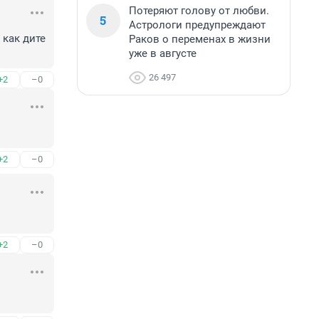
Потеряют голову от любви.
5
Астрологи предупреждают
как дите 
Раков о переменах в жизни
уже в августе
26 497
+2
–0
+2
–0
+2
–0