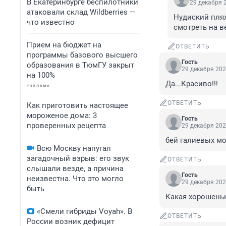
В Екатеринбурге беспилотники
29 декабря 2
атаковали склад Wildberries —
Нудиский пляж
что известно
смотреть на в
Прием на бюджет на
ОТВЕТИТЬ
программы базового высшего
Гость
образования в ТюмГУ закрыт
29 декабря 202
на 100%
Да...Красиво!!!
ОТВЕТИТЬ
Как приготовить настоящее
мороженое дома: 3
Гость
проверенных рецепта
29 декабря 202
бей галиевых мо
Всю Москву напугал
загадочный взрыв: его звук
ОТВЕТИТЬ
слышали везде, а причина
Гость
неизвестна. Что это могло
29 декабря 202
быть
Какая хорошеньк
«Смели гибриды Voyah». В
ОТВЕТИТЬ
России возник дефицит