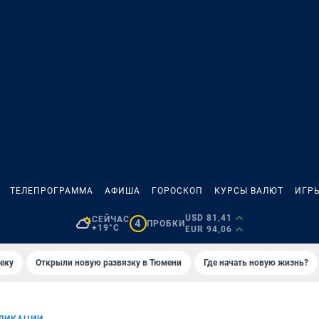
ТЕЛЕПРОГРАММА
АФИША
ГОРОСКОП
КУРСЫ ВАЛЮТ
ИГР
USD 81,41
СЕЙЧАС
4
ПРОБКИ
+19°C
EUR 94,06
еку
Открыли новую развязку в Тюмени
Где начать новую жизнь?