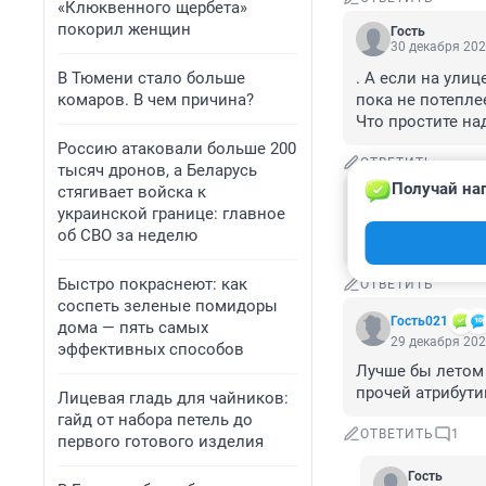
«Клюквенного щербета»
покорил женщин
Гость
30 декабря 202
В Тюмени стало больше
. А если на улиц
комаров. В чем причина?
пока не потеплее
Что простите на
Россию атаковали больше 200
ОТВЕТИТЬ
тысяч дронов, а Беларусь
Получай наг
стягивает войска к
Гость
украинской границе: главное
29 декабря 202
об СВО за неделю
натуральное огр
Быстро покраснеют: как
ОТВЕТИТЬ
соспеть зеленые помидоры
Гость021
дома — пять самых
29 декабря 202
эффективных способов
Лучше бы летом 
прочей атрибути
Лицевая гладь для чайников:
гайд от набора петель до
ОТВЕТИТЬ
1
первого готового изделия
Гость