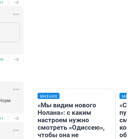
+1
–0
+0
–0
МНЕНИЕ
МНЕНИ
Норм 
«Мы видим нового
«Спут
Нолана»: с каким
пургу»
+1
–0
настроем нужно
смерт
смотреть «Одиссею»,
котор
чтобы она не
обнар