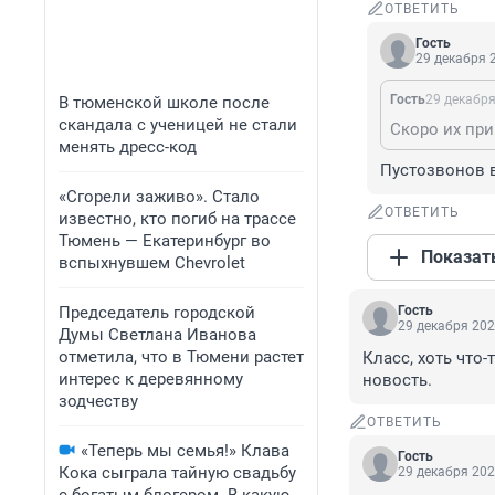
ОТВЕТИТЬ
Гость
29 декабря 2
Гость
29 декабря
В тюменской школе после
скандала с ученицей не стали
Скоро их при
менять дресс-код
Пустозвонов в
«Сгорели заживо». Стало
ОТВЕТИТЬ
известно, кто погиб на трассе
Тюмень — Екатеринбург во
Показат
вспыхнувшем Chevrolet
Председатель городской
Гость
29 декабря 202
Думы Светлана Иванова
отметила, что в Тюмени растет
Класс, хоть что-
интерес к деревянному
новость.
зодчеству
ОТВЕТИТЬ
«Теперь мы семья!» Клава
Гость
Кока сыграла тайную свадьбу
29 декабря 202