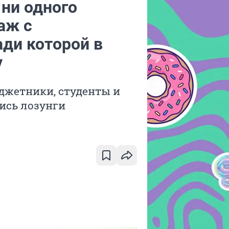
ни одного
аж с
ади которой в
у
джетники, студенты и
ись лозунги