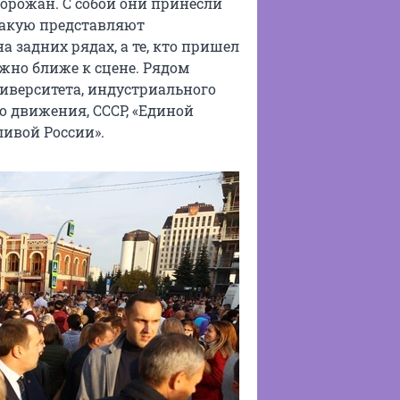
орожан. С собой они принесли
 какую представляют
а задних рядах, а те, кто пришел
жно ближе к сцене. Рядом
иверситета, индустриального
о движения, СССР, «Единой
ливой России».