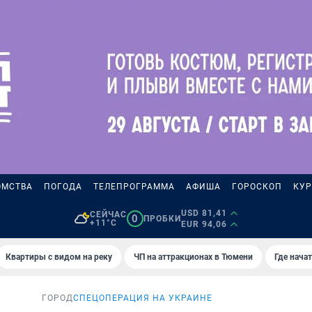
ОМСТВА
ПОГОДА
ТЕЛЕПРОГРАММА
АФИША
ГОРОСКОП
КУР
USD 81,41
СЕЙЧАС
0
ПРОБКИ
+11°C
EUR 94,06
Квартиры с видом на реку
ЧП на аттракционах в Тюмени
Где нача
ГОРОД
СПЕЦОПЕРАЦИЯ НА УКРАИНЕ