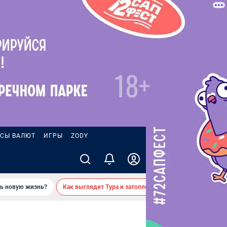
СЫ ВАЛЮТ
ИГРЫ
ZODY
ть новую жизнь?
Как выглядит Тура и затопленные берега — вид с реки