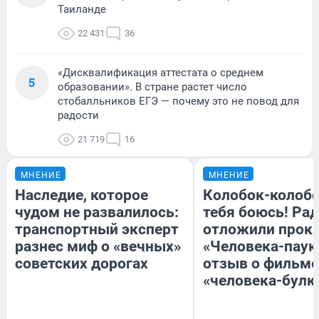
Таиланде
22 431
36
«Дисквалификация аттестата о среднем
5
образовании». В стране растет число
стобалльников ЕГЭ — почему это не повод для
радости
21 719
16
МНЕНИЕ
МНЕНИЕ
Наследие, которое
Колобок-колобо
чудом не развалилось:
тебя боюсь! Рад
транспортный эксперт
отложили прок
разнес миф о «вечных»
«Человека-паук
советских дорогах
отзыв о фильме
«человека-булк