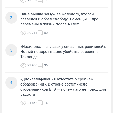
98 158
144
Одна вышла замуж за молодого, второй
2
развелся и обрел свободу: тюменцы — про
перемены в жизни после 40 лет
30 714
50
«Насиловал на глазах у связанных родителей».
3
Новый поворот в деле убийства россиян в
Таиланде
23 956
36
«Дисквалификация аттестата о среднем
4
образовании». В стране растет число
стобалльников ЕГЭ — почему это не повод для
радости
21 862
16