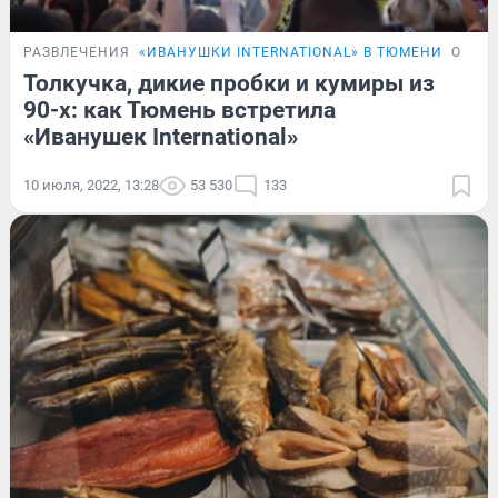
РАЗВЛЕЧЕНИЯ
«ИВАНУШКИ INTERNATIONAL» В ТЮМЕНИ
ОНЛА
Толкучка, дикие пробки и кумиры из
90-х: как Тюмень встретила
«Иванушек International»
10 июля, 2022, 13:28
53 530
133