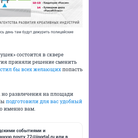
есь день там будут дежурить полицейские
нушек» состоится в сквере
тия приняли решение сменить
естил бы всех желающих
попасть
, но развлечения на площади
 Мы
подготовили для вас удобный
но именно вам.
одскими событиями и
ную почту 72@iportal.ru или в