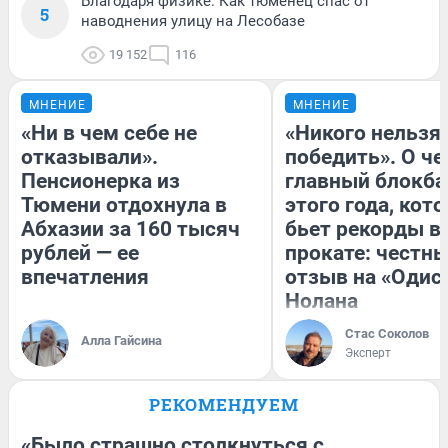
Благодаря физике. Как тюменец спас от
5
наводнения улицу на Лесобазе
19 152
116
МНЕНИЕ
МНЕНИЕ
«Ни в чем себе не
«Никого нельзя
отказывали».
победить». О ч
Пенсионерка из
главный блокба
Тюмени отдохнула в
этого года, кот
Абхазии за 160 тысяч
бьет рекорды в
рублей — ее
прокате: честн
впечатления
отзыв на «Одис
Нолана
Стас Соколов
Алла Гайсина
Эксперт
РЕКОМЕНДУЕМ
«Было страшно столкнуться с