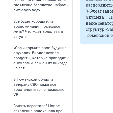
В Тюмени стало больше мест,
распорядитьс
где можно бесплатно набрать
питьевую воду
% бумаг зав
Якушева — Па
Всё будет хорошо или
ныне сенато
воспоминания помешают
структур «З
жить? Что ждет Водолеев в
Тюменской о
августе
«Сами кормите свои будущие
опухоли». Биолог назвал
продукты, которые приводят к
онкологии, сам он их никогда
не ест
В Тюменской области
ветерану СВО помогают
восстановиться с помощью
VR
Вонять перестала? Новое
заявление водоканала про