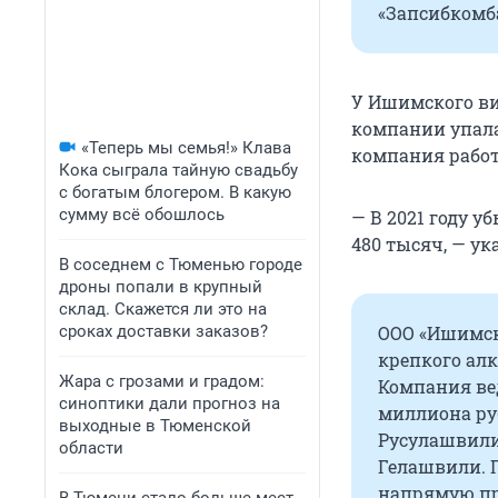
«Запсибкомб
У Ишимского ви
компании упала 
«Теперь мы семья!» Клава
компания работ
Кока сыграла тайную свадьбу
с богатым блогером. В какую
сумму всё обошлось
— В 2021 году у
480 тысяч, — ук
В соседнем с Тюменью городе
дроны попали в крупный
склад. Скажется ли это на
сроках доставки заказов?
ООО «Ишимск
крепкого алк
Жара с грозами и градом:
Компания вед
синоптики дали прогноз на
миллиона ру
выходные в Тюменской
Русулашвили
области
Гелашвили. 
напрямую при