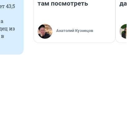
там посмотреть
даже 
т 43,5
 а
дец из
Анатолий Кузнецов
 в