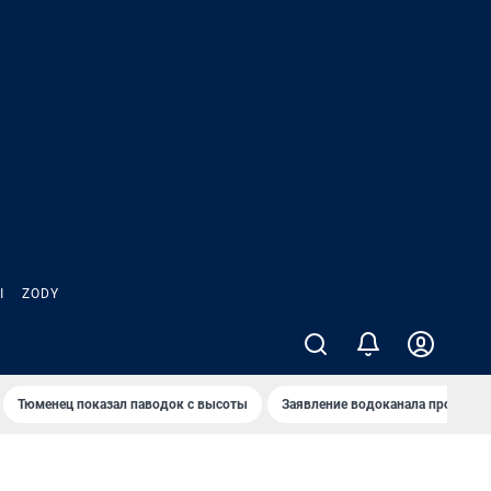
Ы
ZODY
Тюменец показал паводок с высоты
Заявление водоканала про запа