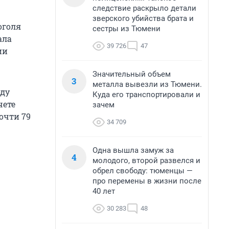
следствие раскрыло детали
зверского убийства брата и
оголя
сестры из Тюмени
ала
39 726
47
ии
Значительный объем
3
металла вывезли из Тюмени.
оду
Куда его транспортировали и
чете
зачем
очти 79
34 709
Одна вышла замуж за
4
молодого, второй развелся и
обрел свободу: тюменцы —
про перемены в жизни после
40 лет
30 283
48