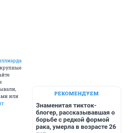
иллиарда
и крупные
айте
е
зывали,
РЕКОМЕНДУЕМ
ами или
ит
Знаменитая тикток-
блогер, рассказывавшая о
борьбе с редкой формой
рака, умерла в возрасте 26