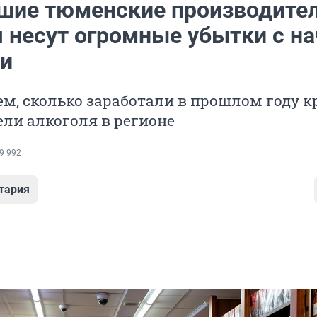
шие тюменские производите
я несут огромные убытки с н
и
м, сколько заработали в прошлом году 
ли алкоголя в регионе
9 992
тария