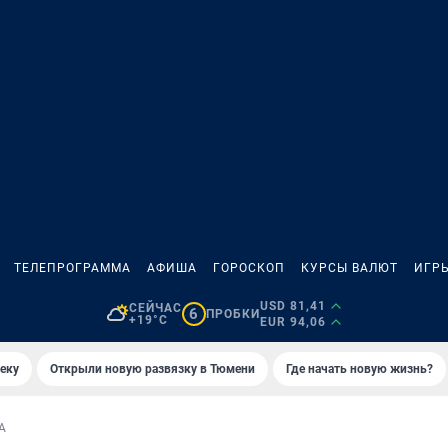
ТЕЛЕПРОГРАММА
АФИША
ГОРОСКОП
КУРСЫ ВАЛЮТ
ИГР
USD 81,41
СЕЙЧАС
6
ПРОБКИ
+19°C
EUR 94,06
еку
Открыли новую развязку в Тюмени
Где начать новую жизнь?
А