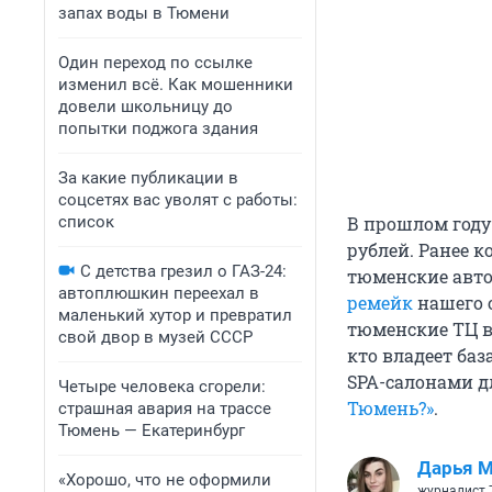
запах воды в Тюмени
Один переход по ссылке
изменил всё. Как мошенники
довели школьницу до
попытки поджога здания
За какие публикации в
соцсетях вас уволят с работы:
список
В прошлом году
рублей. Ранее 
С детства грезил о ГАЗ-24:
тюменские авто
автоплюшкин переехал в
ремейк
нашего о
маленький хутор и превратил
тюменские ТЦ в
свой двор в музей СССР
кто владеет ба
SPA-салонами д
Четыре человека сгорели:
Тюмень?»
.
страшная авария на трассе
Тюмень — Екатеринбург
Дарья М
«Хорошо, что не оформили
журналист 