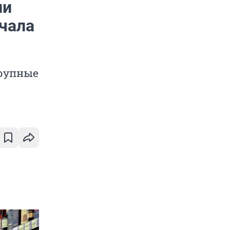
ли
ачала
крупные