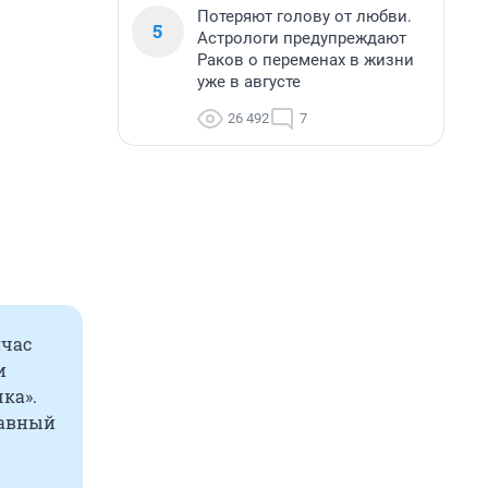
Потеряют голову от любви.
5
Астрологи предупреждают
Раков о переменах в жизни
уже в августе
26 492
7
йчас
и
ка».
тавный