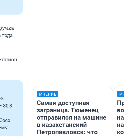
ыручка
 года
миллион
МНЕНИЕ
МНЕНИ
е.
Самая доступная
Прода
 80,3
заграница. Тюменец
возьм
отправился на машине
нам г
Сосо
в казахстанский
налог
ему
Петропавловск: что
косне