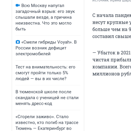
Источник: 
Ирина Шар
Всю Москву напугал
загадочный взрыв: его звук
С начала панде
слышали везде, а причина
несут крупные у
неизвестна. Что это могло
больше чем на 
быть
составил свыше
«Смели гибриды Voyah». В
России возник дефицит
— Убыток в 2021
электромобилей
чистая прибыль
компании. Всег
Тест на внимательность: его
смогут пройти только 5%
миллионов рубл
людей — вы в их числе?
В тюменской школе после
скандала с ученицей не стали
менять дресс-код
«Сгорели заживо». Стало
известно, кто погиб на трассе
Тюмень — Екатеринбург во