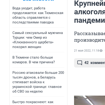
Крупней
Вода уходит, работа
алкогол
продолжается: как Тюменская
область справляется с
пандеми
последствиями паводка
Рассказывае
Самый сексуальный мужчина
Турции: чем Омер из
производите
«Клюквенного щербета»
покорил женщин
21 мая 2022, 11:18
В Тюмени стало больше
комаров. В чем причина?
42
коммен
Россию атаковали больше 200
тысяч дронов, а Беларусь
стягивает войска к
украинской границе: главное
об СВО за неделю
Быстро покраснеют: как