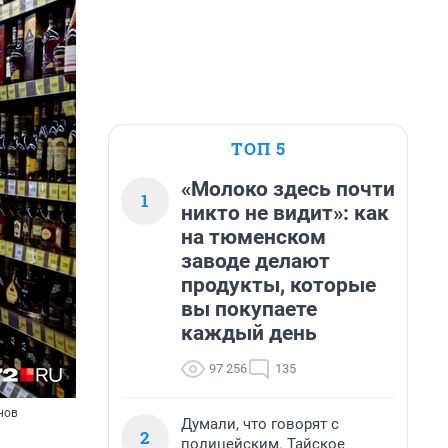
ТОП 5
«Молоко здесь почти
1
никто не видит»: как
на тюменском
заводе делают
продукты, которые
вы покупаете
каждый день
97 256
135
нов
Думали, что говорят с
2
полицейским. Тайское