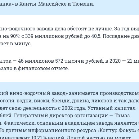
анка» в Ханты-Мансийске и Тюмени.
но-водочного завода дела обстоят не лучше. За год в
на 90%: с 339 миллионов рублей до 40,5. Последние два
ает в минус.
быток — 46 миллионов 572 тысячи рублей, в 2020 — 21 
азано в финансовом отчете.
ий вино-водочный завод» занимается производством
оголя: водки, виски, бренди, джина, ликеров и так дале
ет свою деятельность с 2002 года. Уставный капитал —
блей. Генеральный директор организации — Тамаз
. Фактически, основным владельцем завода является 
По данным информационного ресурса «Контур.Фокус» 
надлежит 19,21 % акций. Другой частью, он может