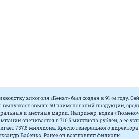
изводству алкоголя «Бенат» был создан в 91-м году. Се
о выпускает свыше 50 наименований продукции, сред
еральные и местные марки. Например, водка «Тюменоч
мпании оценивается в 710,5 миллиона рублей, а ее ус
игает 737,8 миллиона. Кресло генерального директора
ександр Бабенко. Ранее он возглавлял филиалы