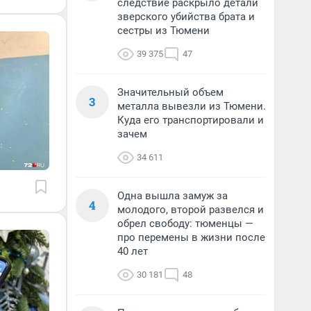
следствие раскрыло детали
зверского убийства брата и
сестры из Тюмени
39 375
47
Значительный объем
3
металла вывезли из Тюмени.
Куда его транспортировали и
зачем
34 611
Одна вышла замуж за
4
молодого, второй развелся и
обрел свободу: тюменцы —
про перемены в жизни после
40 лет
30 181
48