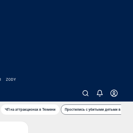
Ы
ZODY
ЧП на аттракционах в Тюмени
Простились с убитыми детьми в Таила