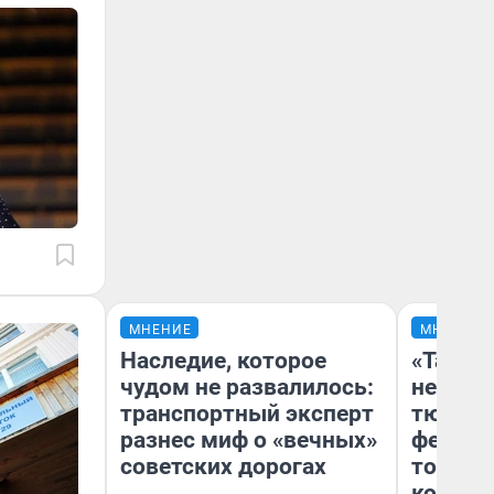
МНЕНИЕ
МНЕНИЕ
Наследие, которое
«Такой
чудом не развалилось:
не виде
транспортный эксперт
тюменц
разнес миф о «вечных»
фестива
советских дорогах
топлив
колонк