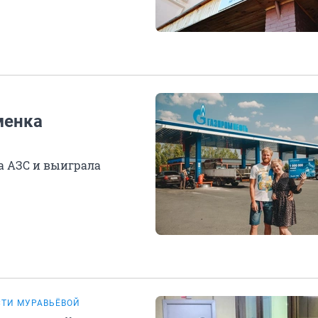
менка
а АЗС и выиграла
СТИ МУРАВЬЁВОЙ