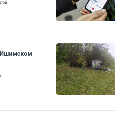
елей
в Ишимском
й