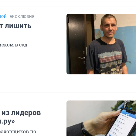
ВОЙ
ЭКСКЛЮЗИВ
т лишить
ском в суд
 из лидеров
.ру»
раховщиков по