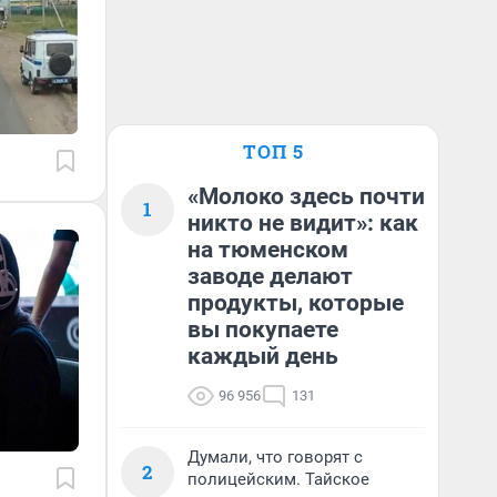
ТОП 5
«Молоко здесь почти
1
никто не видит»: как
на тюменском
заводе делают
продукты, которые
вы покупаете
каждый день
96 956
131
Думали, что говорят с
2
полицейским. Тайское