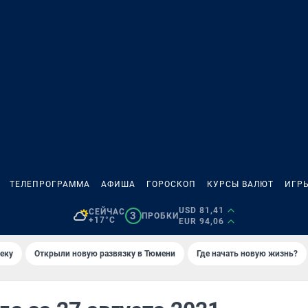
ТЕЛЕПРОГРАММА
АФИША
ГОРОСКОП
КУРСЫ ВАЛЮТ
ИГР
USD 81,41
СЕЙЧАС
3
ПРОБКИ
+17°C
EUR 94,06
еку
Открыли новую развязку в Тюмени
Где начать новую жизнь?