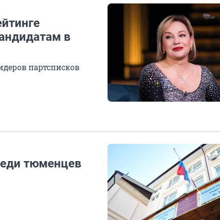
ейтинге
андидатам в
идеров партсписков
реди тюменцев