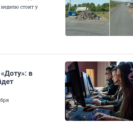
 неделю стоит у
«Доту»: в
йдет
ября