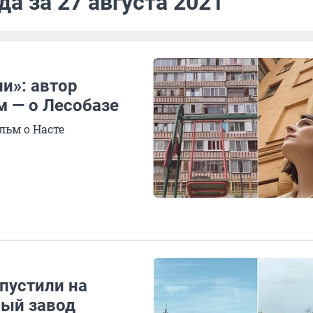
а за 27 августа 2021
и»: автор
м — о Лесобазе
ьм о Насте
пустили на
ый завод