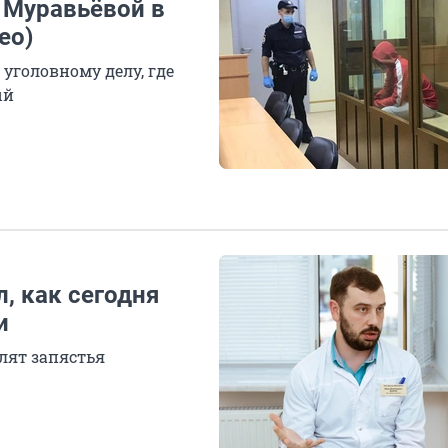
 Муравьёвой в
ео)
 уголовному делу, где
ый
, как сегодня
и
олят запястья