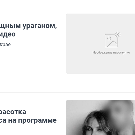
щным ураганом,
идео
крае
Красотка
са на программе