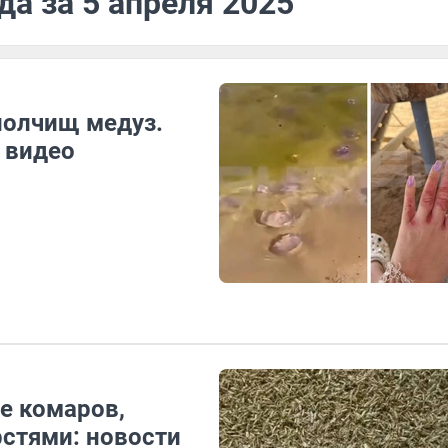
да за 5 апреля 2025
полчищ медуз.
 видео
е комаров,
стями: новости