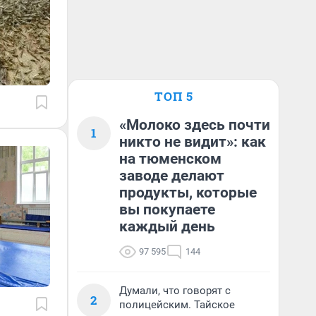
ТОП 5
«Молоко здесь почти
1
никто не видит»: как
на тюменском
заводе делают
продукты, которые
вы покупаете
каждый день
97 595
144
Думали, что говорят с
2
полицейским. Тайское