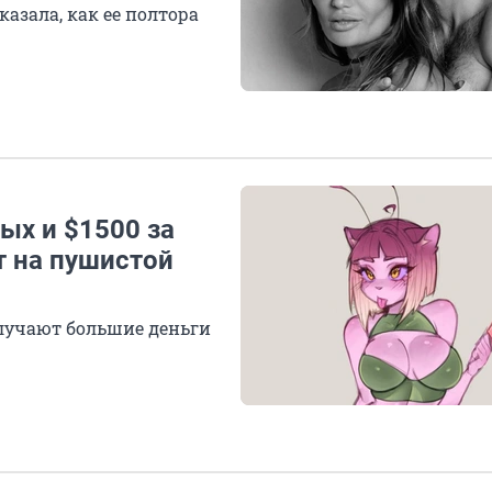
азала, как ее полтора
лых и $1500 за
т на пушистой
олучают большие деньги