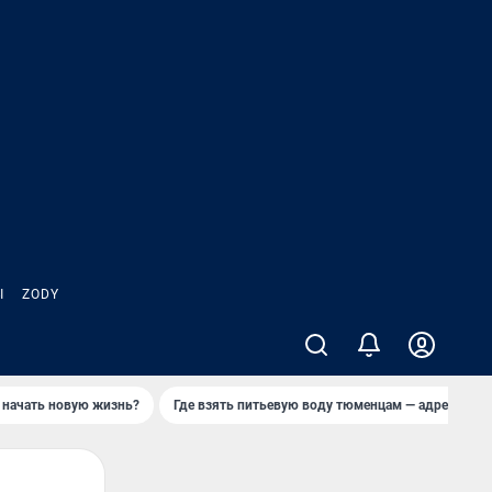
Ы
ZODY
 начать новую жизнь?
Где взять питьевую воду тюменцам — адреса