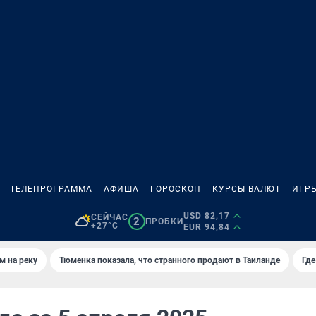
ТЕЛЕПРОГРАММА
АФИША
ГОРОСКОП
КУРСЫ ВАЛЮТ
ИГР
USD 82,17
СЕЙЧАС
2
ПРОБКИ
+27°C
EUR 94,84
м на реку
Тюменка показала, что странного продают в Таиланде
Где