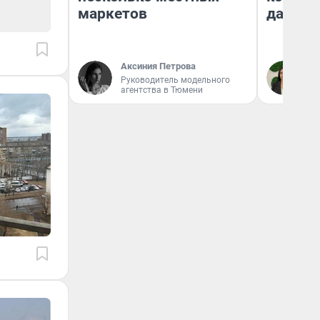
маркетов
даже р
Аксиния Петрова
Ан
Руководитель модельного
агентства в Тюмени