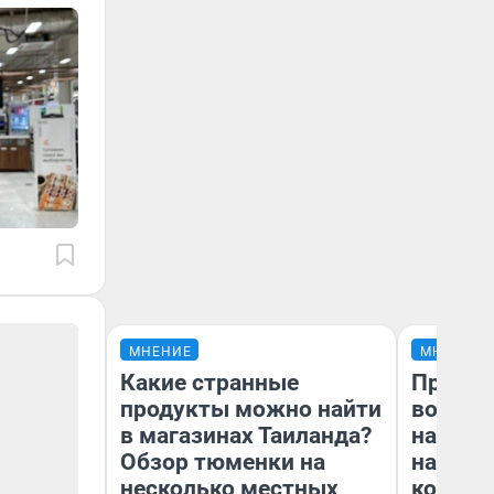
МНЕНИЕ
МНЕНИЕ
Какие странные
Продаш
продукты можно найти
возьмут
в магазинах Таиланда?
нам го
Обзор тюменки на
налого
несколько местных
коснет