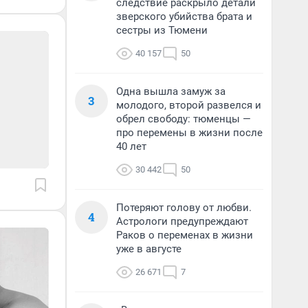
следствие раскрыло детали
зверского убийства брата и
сестры из Тюмени
40 157
50
Одна вышла замуж за
3
молодого, второй развелся и
обрел свободу: тюменцы —
про перемены в жизни после
40 лет
30 442
50
Потеряют голову от любви.
4
Астрологи предупреждают
Раков о переменах в жизни
уже в августе
26 671
7