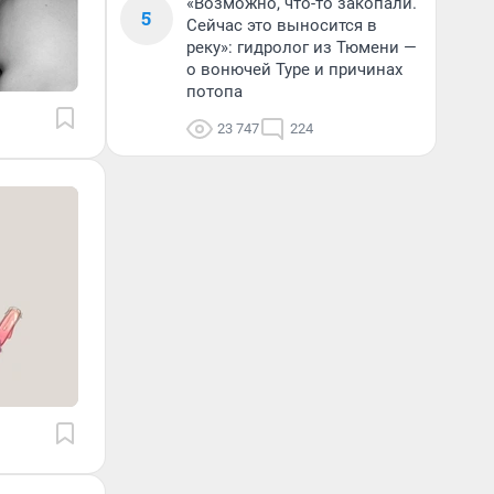
«Возможно, что-то закопали.
5
Сейчас это выносится в
реку»: гидролог из Тюмени —
о вонючей Туре и причинах
потопа
23 747
224