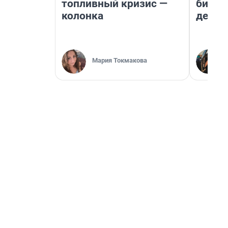
топливный кризис —
бизне
колонка
дешев
Мария Токмакова