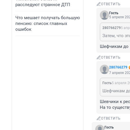
расследуют странное ДТП
ОТВЕТИТЬ
Гость
Что мешает получать большую
5 апреля 202
пенсию: список главных
280766279
5 апр
ошибок
Затем, что э
Шефчикам до н
ОТВЕТИТЬ
280766279
7 апреля 202
Гость
5 апреля 2
Шефчикам до 
Шевчики к рес
На то существ
ОТВЕТИТЬ
Гость