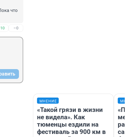
ока что 
+10
–0
равить
МНЕНИЕ
МНЕНИ
«Такой грязи в жизни
«Поку
не видела». Как
мешке
тюменцы ездили на
расска
фестиваль за 900 км в
самом