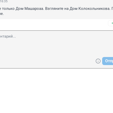
 16:35
е только Дом Машароаа. Взгляните на Дом Колокольникова. П
е.
Отп