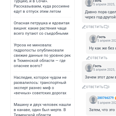
Турцию, и в Сочи».
Гость
5 апреля 2025,
Рассказываем, куда россияне
едут в отпуск этим летом
Давно пора сдел
через год-другой
Опасная петрушка и ядовитая
ОТВЕТИТЬ
1
вишня: какие растения чаще
всего путают со съедобными
Гость
5 апреля 202
Угроза не миновала:
Ну как же без
гидропосты опубликовали
свежие данные по уровню рек
ОТВЕТИТЬ
в Тюменской области — где
опаснее всего?
Гость
5 апреля 2025,
Зачем этот дом 
Наследие, которое чудом не
развалилось: транспортный
ОТВЕТИТЬ
3
эксперт разнес миф о
«вечных» советских дорогах
280766279
5 апреля 202
Машину и двух человек нашли
в канаве, один был мертв. В
Затем, что это
Тюменской области