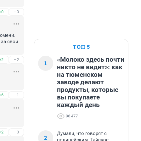
+0
–0
юмени. 
за свои 
ТОП 5
«Молоко здесь почти
+2
–2
1
никто не видит»: как
на тюменском
заводе делают
продукты, которые
+6
–1
вы покупаете
каждый день
96 477
+2
–0
Думали, что говорят с
2
полицейским. Тайское