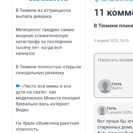
ПЕРЕЙТИ К ПУ
11 комм
В Тюмени из аттракциона
выпала девушка
В Тюмени план
Метеоролог предрек самую
мощную климатическую
5 апреля 2025, 16:20
катастрофу за последнюю
тысячу лет: когда всё
начнется
В Тюмени полностью открыли
скандальную развязку
Гость
«Чисто все мамы и все
Войти
дети на свете»: как
медвежонок Момота покорил
буквально весь интернет.
Гость
Видео
5 апреля 2025,
Вот лучше бы эт
На Урале объявлена ракетная
старинных домов 
опасность