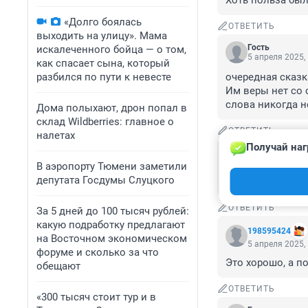
Хоть польза был
«Долго боялась
ОТВЕТИТЬ
выходить на улицу». Мама
Гость
искалеченного бойца — о том,
5 апреля 2025,
как спасает сына, который
разбился по пути к невесте
очередная сказк
Им веры нет со 
слова никогда н
Дома полыхают, дрон попал в
склад Wildberries: главное о
ОТВЕТИТЬ
налетах
Получай наг
Гость
5 апреля 2025,
В аэропорту Тюмени заметили
депутата Госдумы Слуцкого
пусть шевчики з
ОТВЕТИТЬ
За 5 дней до 100 тысяч рублей:
какую подработку предлагают
198595424
на Восточном экономическом
5 апреля 2025,
форуме и сколько за что
Это хорошо, а п
обещают
ОТВЕТИТЬ
«300 тысяч стоит тур и в