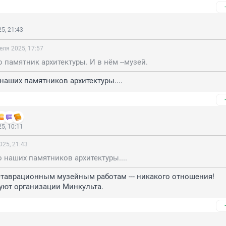
5, 21:43
еля 2025, 17:57
то памятник архитектуры. И в нём --музей.
аших памятников архитектуры....
5, 10:11
025, 21:43
наших памятников архитектуры....
таврационным музейным работам --- никакого отношения!

уют организации Минкульта.