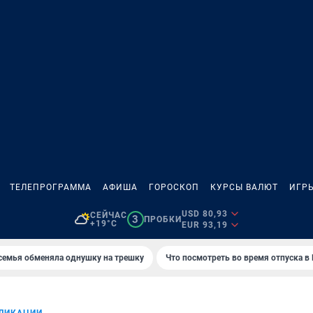
ТЕЛЕПРОГРАММА
АФИША
ГОРОСКОП
КУРСЫ ВАЛЮТ
ИГР
USD 80,93
СЕЙЧАС
3
ПРОБКИ
+19°C
EUR 93,19
семья обменяла однушку на трешку
Что посмотреть во время отпуска в