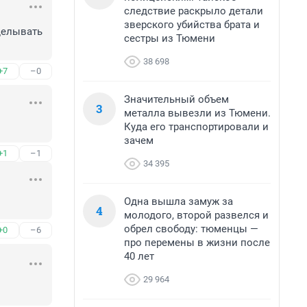
следствие раскрыло детали
зверского убийства брата и
елывать 
сестры из Тюмени
38 698
+7
–0
Значительный объем
3
металла вывезли из Тюмени.
Куда его транспортировали и
зачем
+1
–1
34 395
Одна вышла замуж за
4
молодого, второй развелся и
обрел свободу: тюменцы —
+0
–6
про перемены в жизни после
40 лет
29 964