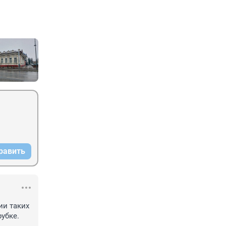
равить
и таких 
убке. 