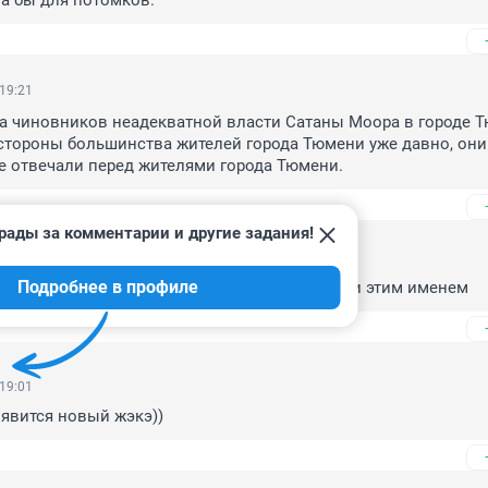
а бы для потомков.
 19:21
а чиновников неадекватной власти Сатаны Моора в городе Т
стороны большинства жителей города Тюмени уже давно, они 
е отвечали перед жителями города Тюмени.
рады за комментарии и другие задания!
 19:12
Подробнее в профиле
а свой счет восстановят, раз свой жк назвали этим именем
 19:01
оявится новый жэкэ))