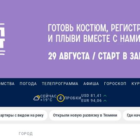
ОМСТВА
ПОГОДА
ТЕЛЕПРОГРАММА
АФИША
ГОРОСКОП
КУР
USD 81,41
СЕЙЧАС
4
ПРОБКИ
+19°C
EUR 94,06
артиры с видом на реку
Открыли новую развязку в Тюмени
Где на
ГОРОД