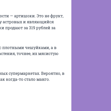
сти — артишоки. Это не фрукт,
ву астровых и являющийся
 продают за 319 рублей за
с плотными чешуйками, а в
тения, точнее, их мясистую
ых супермаркетах. Вероятно, в
к когда-то стало манго.