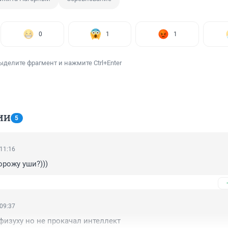
0
1
1
ыделите фрагмент и нажмите Ctrl+Enter
ИИ
5
 11:16
рожу уши?)))
 09:37
физуху но не прокачал интеллект