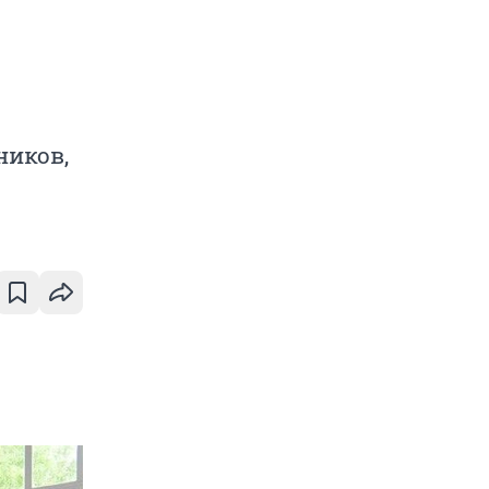
ников,