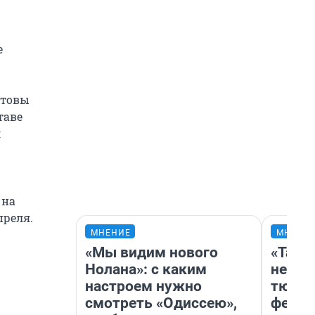
е
отовы
таве
л
 на
преля.
МНЕНИЕ
МНЕНИ
«Мы видим нового
«Тако
Нолана»: с каким
не вид
настроем нужно
тюмен
смотреть «Одиссею»,
фести