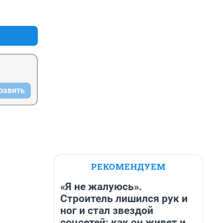
+0
–0
равить
РЕКОМЕНДУЕМ
«Я не жалуюсь».
Строитель лишился рук и
ног и стал звездой
соцсетей: как он живет и