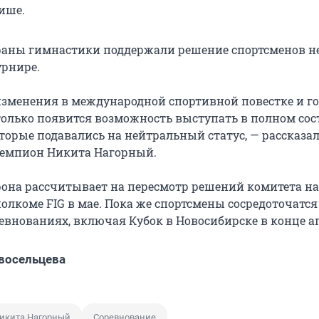
ише.
раны гимнастики поддержали решение спортсменов н
урнире.
изменения в международной спортивной повестке и г
 только появится возможность выступать в полном сос
оторые подавались на нейтральный статус, — рассказа
емпион Никита Нагорный.
рона рассчитывает на пересмотр решений комитета на
лкоме FIG в мае. Пока же спортсмены сосредоточатся
евнованиях, включая Кубок в Новосибирске в конце а
восельцева
икита Нагорный
Соревнование