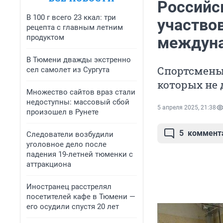
Российс
В 100 г всего 23 ккал: три
участво
рецепта с главным летним
продуктом
междуна
В Тюмени дважды экстренно
Спортсмены
сел самолет из Сургута
которых не 
Множество сайтов враз стали
недоступны: массовый сбой
5 апреля 2025, 21:38
произошел в Рунете
5
коммент
Следователи возбудили
уголовное дело после
падения 19-летней тюменки с
аттракциона
Иностранец расстрелял
посетителей кафе в Тюмени —
его осудили спустя 20 лет