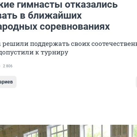
кие гимнасты отказались
вать в ближайших
родных соревнованиях
 решили поддержать своих соотечествен
допустили к турниру
2 806
ариев