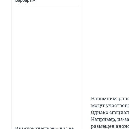
Барбары»
Напомним, ране
могут участвова
Однако специал
Например, из-за
размещен анонс
В каждой квартире — вид на