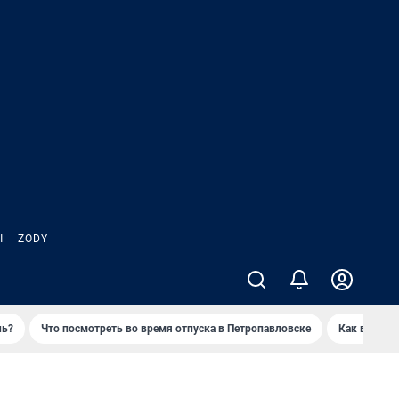
Ы
ZODY
нь?
Что посмотреть во время отпуска в Петропавловске
Как выжива