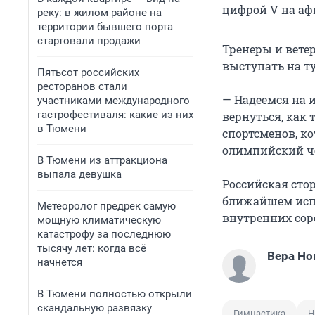
цифрой V на аф
реку: в жилом районе на
территории бывшего порта
стартовали продажи
Тренеры и вете
выступать на т
Пятьсот российских
ресторанов стали
— Надеемся на 
участниками международного
гастрофестиваля: какие из них
вернуться, как
в Тюмени
спортсменов, к
олимпийский ч
В Тюмени из аттракциона
выпала девушка
Российская сто
ближайшем испо
Метеоролог предрек самую
внутренних сор
мощную климатическую
катастрофу за последнюю
тысячу лет: когда всё
Вера Но
начнется
В Тюмени полностью открыли
скандальную развязку
Гимнастика
Н