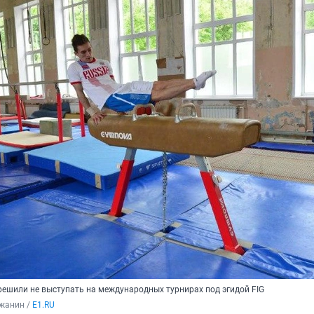
решили не выступать на международных турнирах под эгидой FIG
жанин / 
E1.RU