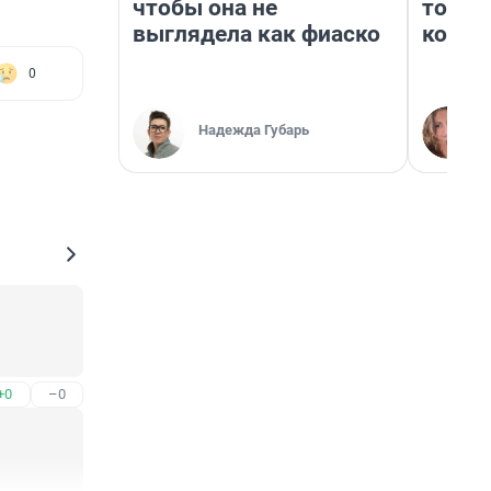
чтобы она не
топли
выглядела как фиаско
колон
0
Надежда Губарь
+0
–0