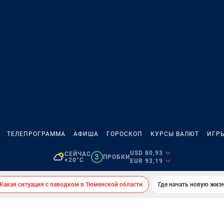
ТЕЛЕПРОГРАММА
АФИША
ГОРОСКОП
КУРСЫ ВАЛЮТ
ИГР
USD 80,93
СЕЙЧАС
3
ПРОБКИ
+20°C
EUR 93,19
Какая ситуация с паводком в Тюменской области
Где начать новую жиз