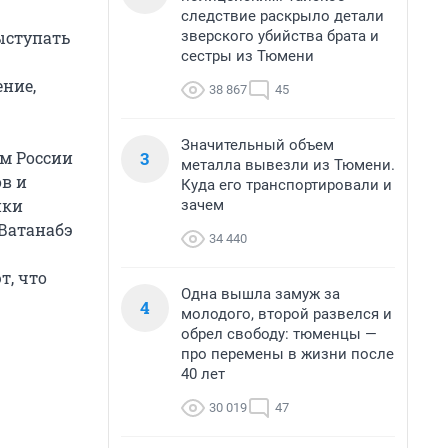
следствие раскрыло детали
зверского убийства брата и
ыступать
сестры из Тюмени
ение,
38 867
45
Значительный объем
3
м России
металла вывезли из Тюмени.
в и
Куда его транспортировали и
ики
зачем
 Ватанабэ
34 440
т, что
Одна вышла замуж за
4
молодого, второй развелся и
обрел свободу: тюменцы —
про перемены в жизни после
40 лет
30 019
47