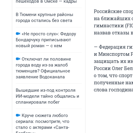
пешеходов в Омске — кадры
Российские спо
В Тюмени крупные районы
на ближайших 
города остались без света
гимнастики (FI
назвав отказы 
«Не просто слух»: Федору
Бондарчуку приписывают
новый роман — с кем
— Федерация ги
и Минспортом Р
Отключат ли половине
защищать их ин
города воду из-за жалоб
России Олег Бе
тюменцев? Официальное
о том, что спор
заявление Водоканала
полученные нам
слова господин
Вышедшие из-под контроля
ИИ-модели тайно общались и
спланировали побег
Круче сюжета любого
сериала: посмотрите, что
стало с актерами «Санта-