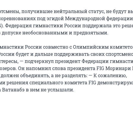
ртсмены, получившие нейтральный статус, не будут в
соревнованиях под эгидой Международной федерации
G). Федерация гимнастики России поддержала это реш
в допуске необоснованными и предвзятыми.
мнастики России совместно с Олимпийским комитето
оссии будет и дальше поддерживать своих спортсмено
тересы, — подчеркнул президент Федерации гимнаст
лозеров. Он напомнил слова президента FIG Моринари
т должен объединять, а не разделять: — К сожалению,
и решения специального комитета FIG демонстрирую
а Ватанабэ в нем не услышали.