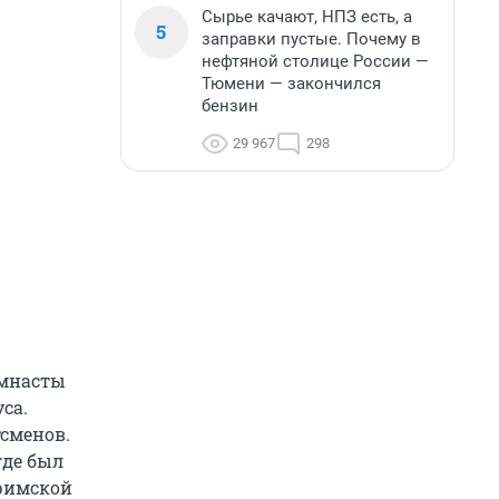
Сырье качают, НПЗ есть, а
5
заправки пустые. Почему в
нефтяной столице России —
Тюмени — закончился
бензин
29 967
298
имнасты
са.
сменов.
где был
 римской