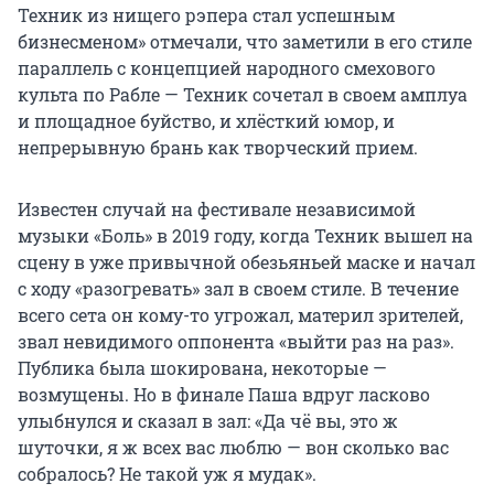
Техник из нищего рэпера стал успешным
бизнесменом» отмечали, что заметили в его стиле
параллель с концепцией народного смехового
культа по Рабле — Техник сочетал в своем амплуа
и площадное буйство, и хлёсткий юмор, и
непрерывную брань как творческий прием.
Известен случай на фестивале независимой
музыки «Боль» в 2019 году, когда Техник вышел на
сцену в уже привычной обезьяньей маске и начал
с ходу «разогревать» зал в своем стиле. В течение
всего сета он кому-то угрожал, материл зрителей,
звал невидимого оппонента «выйти раз на раз».
Публика была шокирована, некоторые —
возмущены. Но в финале Паша вдруг ласково
улыбнулся и сказал в зал: «Да чё вы, это ж
шуточки, я ж всех вас люблю — вон сколько вас
собралось? Не такой уж я мудак».