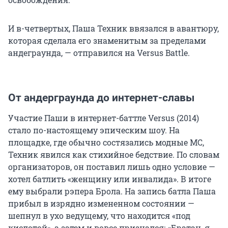
И в-четвертых, Паша Техник ввязался в авантюру,
которая сделала его знаменитым за пределами
андеграунда, — отправился на Versus Battle.
От андерграунда до интернет-славы
Участие Паши в интернет-баттле Versus (2014)
стало по-настоящему эпическим шоу. На
площадке, где обычно состязались модные МС,
Техник явился как стихийное бедствие. По словам
организаторов, он поставил лишь одно условие —
хотел батлить «женщину или инвалида». В итоге
ему выбрали рэпера Брола. На запись батла Паша
прибыл в изрядно измененном состоянии —
шепнул в ухо ведущему, что находится «под
кислотой», а затем и вовсе признался: «Братан, я