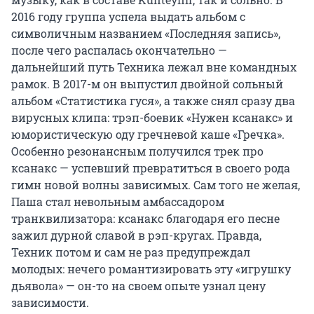
2016 году группа успела выдать альбом с
символичным названием «Последняя запись»,
после чего распалась окончательно —
дальнейший путь Техника лежал вне командных
рамок. В 2017-м он выпустил двойной сольный
альбом «Статистика гуся», а также снял сразу два
вирусных клипа: трэп-боевик «Нужен ксанакс» и
юмористическую оду гречневой каше «Гречка».
Особенно резонансным получился трек про
ксанакс — успевший превратиться в своего рода
гимн новой волны зависимых. Сам того не желая,
Паша стал невольным амбассадором
транквилизатора: ксанакс благодаря его песне
зажил дурной славой в рэп-кругах. Правда,
Техник потом и сам не раз предупреждал
молодых: нечего романтизировать эту «игрушку
дьявола» — он-то на своем опыте узнал цену
зависимости.