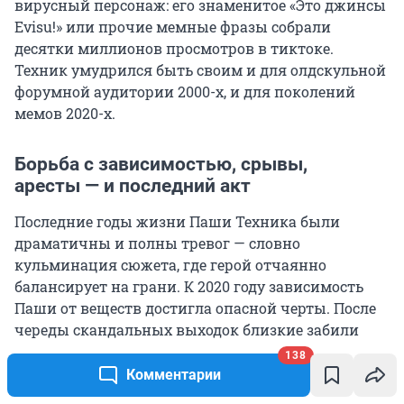
вирусный персонаж: его знаменитое «Это джинсы
Evisu!» или прочие мемные фразы собрали
десятки миллионов просмотров в тиктоке.
Техник умудрился быть своим и для олдскульной
форумной аудитории 2000-х, и для поколений
мемов 2020-х.
Борьба с зависимостью, срывы,
аресты — и последний акт
Последние годы жизни Паши Техника были
драматичны и полны тревог — словно
кульминация сюжета, где герой отчаянно
балансирует на грани. К 2020 году зависимость
Паши от веществ достигла опасной черты. После
череды скандальных выходок близкие забили
тревогу. Осенью 2021 года его насильно отправили
138
в реабилитационный центр, куда он крайне не
Комментарии
хотел ехать. Два месяца принудительного лечения