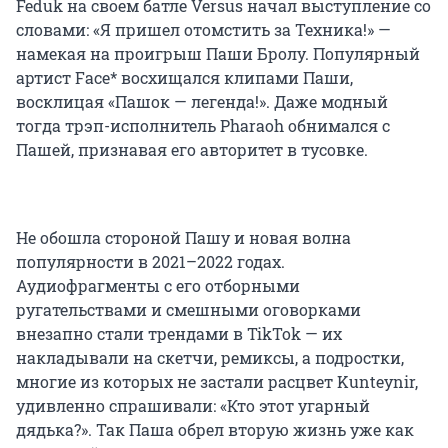
Feduk на своем батле Versus начал выступление со
словами: «Я пришел отомстить за Техника!» —
намекая на проигрыш Паши Бролу. Популярный
артист Face* восхищался клипами Паши,
восклицая «Пашок — легенда!». Даже модный
тогда трэп-исполнитель Pharaoh обнимался с
Пашей, признавая его авторитет в тусовке.
Не обошла стороной Пашу и новая волна
популярности в 2021–2022 годах.
Аудиофрагменты с его отборными
ругательствами и смешными оговорками
внезапно стали трендами в TikTok — их
накладывали на скетчи, ремиксы, а подростки,
многие из которых не застали расцвет Kunteynir,
удивленно спрашивали: «Кто этот угарный
дядька?». Так Паша обрел вторую жизнь уже как