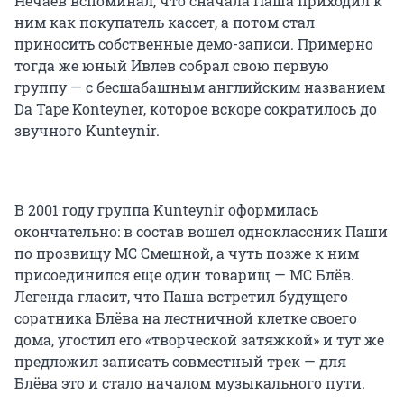
Нечаев вспоминал, что сначала Паша приходил к
ним как покупатель кассет, а потом стал
приносить собственные демо-записи. Примерно
тогда же юный Ивлев собрал свою первую
группу — с бесшабашным английским названием
Da Tape Konteyner, которое вскоре сократилось до
звучного Kunteynir.
В 2001 году группа Kunteynir оформилась
окончательно: в состав вошел одноклассник Паши
по прозвищу МС Смешной, а чуть позже к ним
присоединился еще один товарищ — МС Блёв.
Легенда гласит, что Паша встретил будущего
соратника Блёва на лестничной клетке своего
дома, угостил его «творческой затяжкой» и тут же
предложил записать совместный трек — для
Блёва это и стало началом музыкального пути.