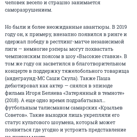
человек весело и страшно занимается
саморазрушением.
Но были и более неожиданные авантюры. В 2019
году он, к примеру, внезапно появился в ринге и
одержал победу в рестлинг-матче независимой
лиги — немногие рэперы могут похвастать
чемпионским поясом в шоу «Высокие ставки». В
том же году он засветился в благотворительном
концерте в поддержку тяжелобольного товарища
(андеграунд-МС Саши Скула). Также Паша
дебютировал как актер — снялся в эпизоде
фильма Игоря Беляева «Затерянный в темноте»
(2018). А еще одно время подрабатывал…
футбольным талисманом самарских «Крыльев
Советов». Такие выходки лишь укрепляли его
статус культового шоумена, который может
появиться где угодно и устроить представление
на пустом месте.