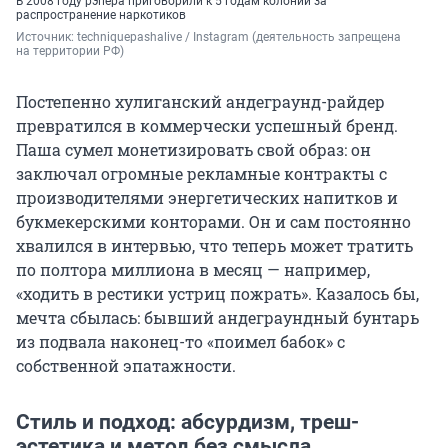
В 2008 году рэпера приговорили к 5 годам колонии за
распространение наркотиков
Источник: 
techniquepashalive / Instagram (деятельность запрещена 
на территории РФ)
Постепенно хулиганский андеграунд-райдер
превратился в коммерчески успешный бренд.
Паша сумел монетизировать свой образ: он
заключал огромные рекламные контракты с
производителями энергетических напитков и
букмекерскими конторами. Он и сам постоянно
хвалился в интервью, что теперь может тратить
по полтора миллиона в месяц — например,
«ходить в рестики устриц пожрать». Казалось бы,
мечта сбылась: бывший андеграундный бунтарь
из подвала наконец-то «поимел бабок» с
собственной эпатажности.
Стиль и подход: абсурдизм, треш-
эстетика и метод без смысла