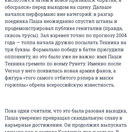
обосрался» перед выходом на сцену. Дальше
начался перформанс вне категорий: в разгар
поединка Паша неожиданно спустил штаны и
продемонстрировал публике гениталии (правда,
сквозь трусы). Зал взревел точно по прогнозу 2004
года — толпа начала дружно посылать Техника на
три буквы. Формально победу в батле присудили
оппоненту, но это было уже не важно: имя Паши
Техника гремело по всему Рунету. Именно после
Versus у него появилась новая армия фанов, а
фигура «того самого отбитого рэпера в маске
гориллы» обрела всероссийскую известность.
Пока одни считали, что это была разовая выходка,
Паша уверенно превращал скандальную славу в
карьерные достижения. Он продолжил выпускать
музыку, как в составе Kunteynir, так и сольно. В