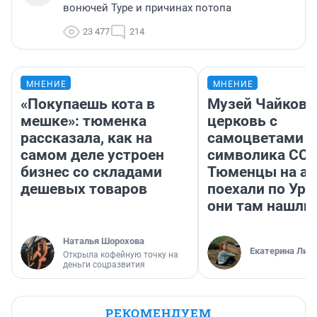
вонючей Туре и причинах потопа
23 477
214
МНЕНИЕ
МНЕНИЕ
«Покупаешь кота в
Музей Чайковс
мешке»: тюменка
церковь с
рассказала, как на
самоцветами и
самом деле устроен
символика ССС
бизнес со складами
Тюменцы на ав
дешевых товаров
поехали по Ура
они там нашли
Наталья Шорохова
Екатерина Лит
Открыла кофейную точку на
деньги соцразвития
РЕКОМЕНДУЕМ