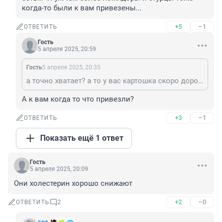
когда-то были к вам привезены...
+5
–1
ОТВЕТИТЬ
Гость
5 апреля 2025, 20:59
Гость
5 апреля 2025, 20:35
а точно хватает? а то у вас картошка скоро дороже артишоков будет.)) Да и картошка тоже когда-то была завезена к вам. И ваги предки наверняка так же как вы вопили "зачем нам картошка, у нас репа есть..." И уж тем более помидоры и огурцы тоже когда-то были к вам привезены...
А к вам когда то что привезли?
+3
–1
ОТВЕТИТЬ
Показать ещё 1 ответ
Гость
5 апреля 2025, 20:09
Они холестерин хорошо снижают
+2
–0
ОТВЕТИТЬ
2