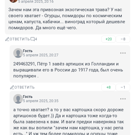
5 апреля 2025, 20:16
Зачем нам эта привозная экзотическая трава? У нас 
своего хватает - Огурцы, помидоры по космическим 
ценам, капуста, кабачки... виноград который дешевле 
помидоров. Да много ещё чего.
+20
–8
ОТВЕТИТЬ
4
Гость
5 апреля 2025, 20:27
249463291, Пётр 1 завёз артишок из Голландии и 
выращивали его в России до 1917 года, был очень 
популярен .
+8
–1
ОТВЕТИТЬ
Гость
5 апреля 2025, 20:35
а точно хватает? а то у вас картошка скоро дороже 
артишоков будет.)) Да и картошка тоже когда-то 
была завезена к вам. И ваги предки наверняка так 
же как вы вопили "зачем нам картошка, у нас репа 
есть..." И уж тем более помидоры и огурцы тоже 