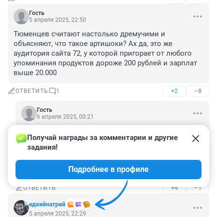
Гость
5 апреля 2025, 22:50
Тюменцев считают настолько дремучими и 
объясняют, что такое артишоки? Ах да, это же 
аудитория сайта 72, у которой пригорает от любого 
упоминания продуктов дороже 200 рублей и зарплат 
выше 20.000
+2
–8
ОТВЕТИТЬ
1
Гость
6 апреля 2025, 00:21
вас бототроллей, даже можно понять - суббота, 
Получай награды за комментарии и другие 
вечер, семьи нет, друзей нет, второй половинки 
задания!
нет, сходить нельзя никуда, бухло закончилось и 
уже КБ закрыто, на доставу денег мало - вот ЗЛОБА 
Подробнее в профиле
и прет сегодня вечером от вас )
+4
–1
ОТВЕТИТЬ
едкийнатрий
5 апреля 2025, 22:29