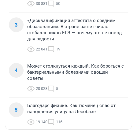
30 881
50
«Дисквалификация аттестата о среднем
3
образовании». В стране растет число
стобалльников ЕГЭ — почему это не повод
для радости
22 041
19
Может столкнуться каждый. Как бороться с
4
бактериальными болезнями овощей —
советы
20 028
5
Благодаря физике. Как тюменец спас от
5
наводнения улицу на Лесобазе
19 140
116