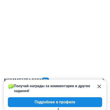
КОММЕНТАРИИ
21
Получай награды за комментарии и другие 
задания!
Гость
6 апреля 2025, 02:37
Подробнее в профиле
Как жил так и помер