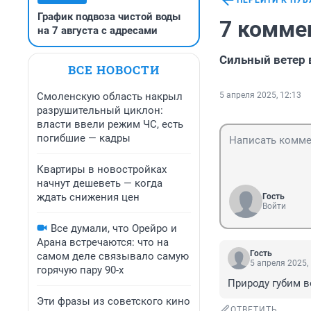
ПЕРЕЙТИ К ПУ
График подвоза чистой воды
7 комме
на 7 августа с адресами
Сильный ветер 
ВСЕ НОВОСТИ
Смоленскую область накрыл
5 апреля 2025, 12:13
разрушительный циклон:
власти ввели режим ЧС, есть
погибшие — кадры
Квартиры в новостройках
начнут дешеветь — когда
ждать снижения цен
Гость
Войти
Все думали, что Орейро и
Арана встречаются: что на
Гость
самом деле связывало самую
5 апреля 2025,
горячую пару 90-х
Природу губим в
Эти фразы из советского кино
ОТВЕТИТЬ