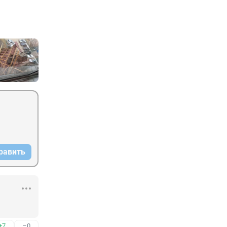
равить
+7
–0