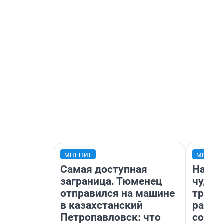
МНЕНИЕ
МНЕНИ
Самая доступная
Насле
заграница. Тюменец
чудом
отправился на машине
транс
в казахстанский
разне
Петропавловск: что
совет