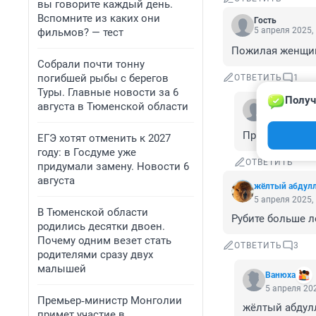
вы говорите каждый день.
Вспомните из каких они
Гость
5 апреля 2025,
фильмов? — тест
Пожилая женщина
Собрали почти тонну
погибшей рыбы с берегов
ОТВЕТИТЬ
1
Туры. Главные новости за 6
Получ
августа в Тюменской области
Гость
5 апреля 202
Прикольно.
ЕГЭ хотят отменить к 2027
году: в Госдуме уже
ОТВЕТИТЬ
придумали замену. Новости 6
августа
жёлтый абдул
5 апреля 2025,
В Тюменской области
Рубите больше л
родились десятки двоен.
Почему одним везет стать
ОТВЕТИТЬ
3
родителями сразу двух
малышей
Вaнюхa
5 апреля 202
Премьер‑министр Монголии
жёлтый абдулл
примет участие в