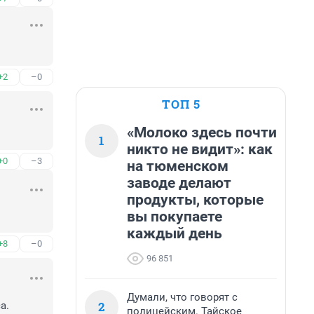
+2
–0
ТОП 5
«Молоко здесь почти
1
никто не видит»: как
+0
–3
на тюменском
заводе делают
продукты, которые
вы покупаете
каждый день
+8
–0
96 851
Думали, что говорят с
2
а.
полицейским. Тайское