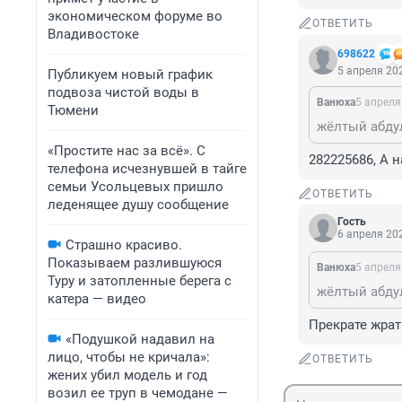
экономическом форуме во
ОТВЕТИТЬ
Владивостоке
698622
5 апреля 202
Публикуем новый график
подвоза чистой воды в
Вaнюхa
5 апреля
Тюмени
жёлтый абдул
«Простите нас за всё». С
282225686, А 
телефона исчезнувшей в тайге
семьи Усольцевых пришло
ОТВЕТИТЬ
леденящее душу сообщение
Гость
6 апреля 202
Страшно красиво.
Показываем разлившуюся
Вaнюхa
5 апреля
Туру и затопленные берега с
жёлтый абдул
катера — видео
Прекрате жрат
«Подушкой надавил на
лицо, чтобы не кричала»:
ОТВЕТИТЬ
жених убил модель и год
возил ее труп в чемодане —