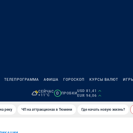
ТЕЛЕПРОГРАММА
АФИША
ГОРОСКОП
КУРСЫ ВАЛЮТ
ИГР
USD 81,41
СЕЙЧАС
0
ПРОБКИ
+11°C
EUR 94,06
на реку
ЧП на аттракционах в Тюмени
Где начать новую жизнь?