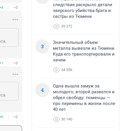
следствие раскрыло детали
+4
–0
зверского убийства брата и
сестры из Тюмени
39 272
са.
Значительный объем
3
металла вывезли из Тюмени.
Куда его транспортировали и
зачем
+1
–0
34 556
Одна вышла замуж за
4
молодого, второй развелся и
са.
обрел свободу: тюменцы —
про перемены в жизни после
40 лет
+0
–0
30 140