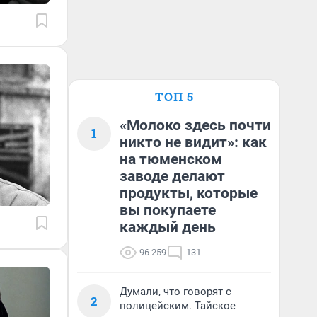
ТОП 5
«Молоко здесь почти
1
никто не видит»: как
на тюменском
заводе делают
продукты, которые
вы покупаете
каждый день
96 259
131
Думали, что говорят с
2
полицейским. Тайское