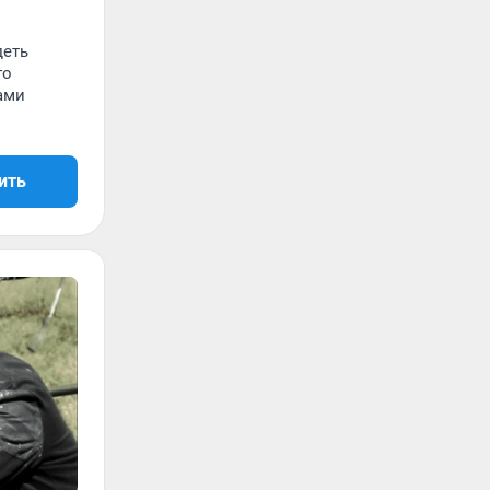
деть
го
ами
ить