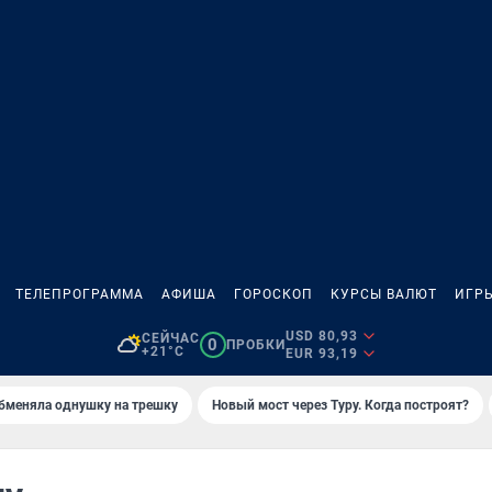
ТЕЛЕПРОГРАММА
АФИША
ГОРОСКОП
КУРСЫ ВАЛЮТ
ИГР
USD 80,93
СЕЙЧАС
0
ПРОБКИ
+21°C
EUR 93,19
бменяла однушку на трешку
Новый мост через Туру. Когда построят?