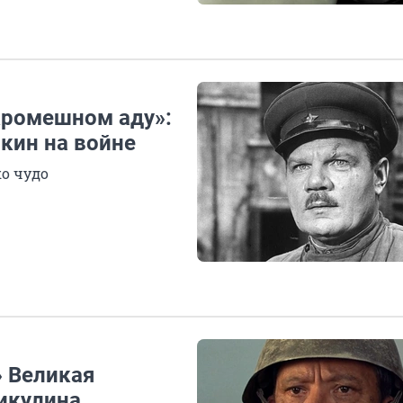
И
кромешном аду»:
кин на войне
ко чудо
» Великая
икулина