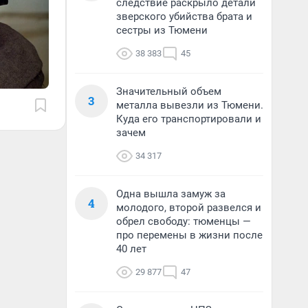
следствие раскрыло детали
зверского убийства брата и
сестры из Тюмени
38 383
45
Значительный объем
3
металла вывезли из Тюмени.
Куда его транспортировали и
зачем
34 317
Одна вышла замуж за
4
молодого, второй развелся и
обрел свободу: тюменцы —
про перемены в жизни после
40 лет
29 877
47