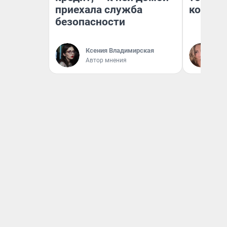
приехала служба
колонк
безопасности
Ксения Владимирская
Ма
Автор мнения