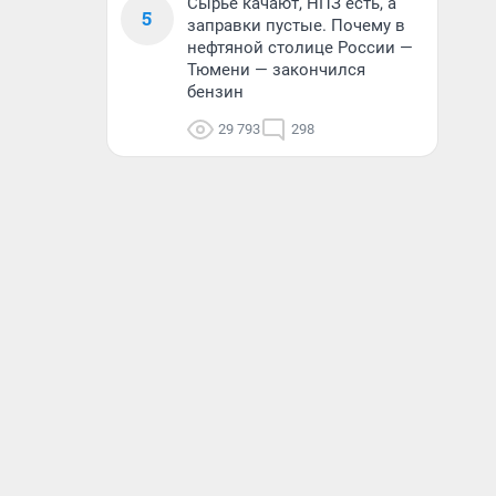
Сырье качают, НПЗ есть, а
5
заправки пустые. Почему в
нефтяной столице России —
Тюмени — закончился
бензин
29 793
298