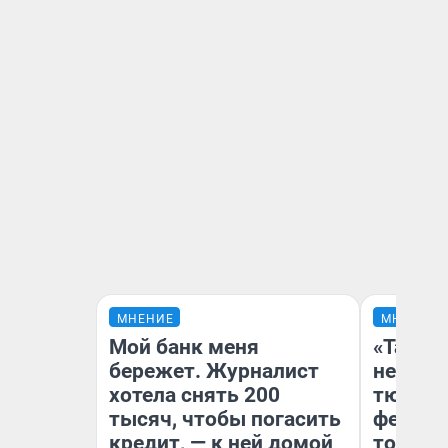
МНЕНИЕ
МНЕНИЕ
Мой банк меня
«Такой
бережет. Журналист
не виде
хотела снять 200
тюменц
тысяч, чтобы погасить
фестива
кредит, — к ней домой
топлив