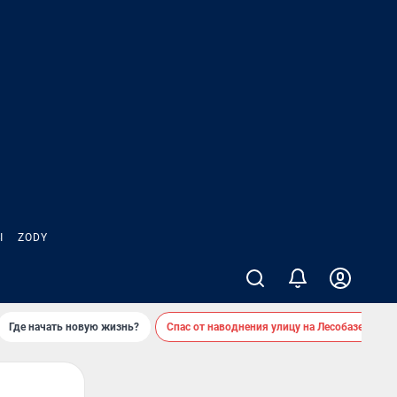
Ы
ZODY
Где начать новую жизнь?
Спас от наводнения улицу на Лесобазе
Д