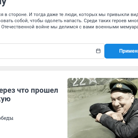
ну
ся в стороне. И тогда даже те люди, которых мы привыкли ви
вать собой, чтобы одолеть напасть. Среди таких героев мно
ой Отечественной войне мы делимся с вами военными мемуар
Примен
через что прошел
кую
обеды